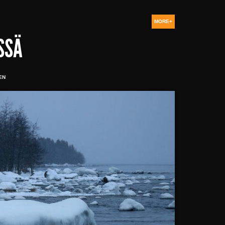
MORE+
SSÄ
EN