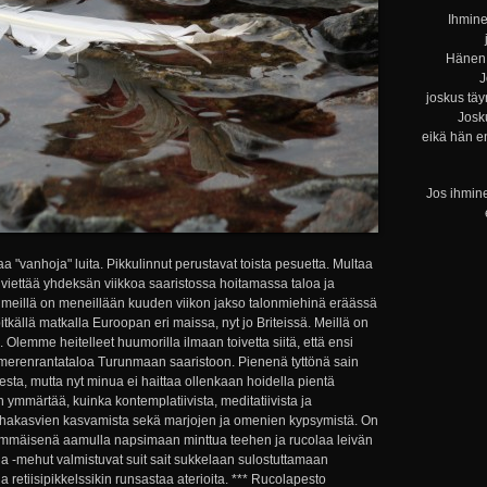
Ihmine
Hänen 
J
joskus täy
Josku
eikä hän e
Jos ihmine
a "vanhoja" luita. Pikkulinnut perustavat toista pesuetta. Multaa
iettää yhdeksän viikkoa saaristossa hoitamassa taloa ja
meillä on meneillään kuuden viikon jakso talonmiehinä eräässä
tkällä matkalla Euroopan eri maissa, nyt jo Briteissä. Meillä on
 Olemme heitelleet huumorilla ilmaan toivetta siitä, että ensi
erenrantataloa Turunmaan saaristoon. Pienenä tyttönä sain
ta, mutta nyt minua ei haittaa ollenkaan hoidella pientä
 ymmärtää, kuinka kontemplatiivista, meditatiivista ja
utarhakasvien kasvamista sekä marjojen ja omenien kypsymistä. On
immäisenä aamulla napsimaan minttua teehen ja rucolaa leivän
t ja -mehut valmistuvat suit sait sukkelaan sulostuttamaan
 retiisipikkelssikin runsastaa aterioita. *** Rucolapesto