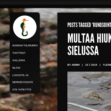
POSTS TAGGED ‘RUNOSOINT
MULTAA HIUK
IKARIAN TULIRUMPU
SIELUSSA
TUOTTEET
GALLERIA
BY ADMIN
|
10.7.2018
|
YLEIN
BLOGI
LOGOSTA JA
MERIHEVOSISTA
OTA YHTEYTTÄ