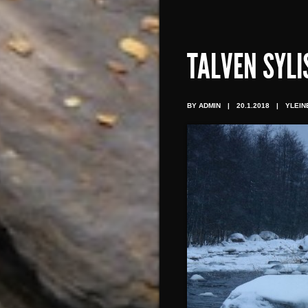
TALVEN SYLI
BY ADMIN
|
20.1.2018
|
YLEIN