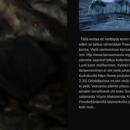
Tällä kertaa en heittäydy kovin f
sitten se taittuu viimeistään Paa
kansa. Vielä vanhemman kansan 
mm. http://www.taivaannaula.org
olemme saaneet tottua kuitenkin 
Lumi tulee myöhemmin. Kylmin ta
lämpeneminen ei ole vielä juhan
toukokuulta https://www.youtube
2:30) Odotettavissa on siis viel
ei petä. Vaasassa päivän pituus o
ainakin onnellisesti ohi koko Su
satamasta Vöyrin Maksmosta. Kuv
Pöuskofjärdenillä talviverkoilla
kuin noin...