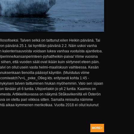
ilosofiseksi. Talven selkä on taittunut eilen Heikin päivänä. Tai
von päivänä 25.1. tai kynttilän päivänä 2.2. Näin uskoi vanha
kalenterisauvoista voidaan lukea vanhaa vuotuista ajantietoa.
/perinne/kansanperinteen-pyhat/heikin-paiva/ Viime vuosina
siihen, että vuoden säät ovat ikään kuin siirtyneet eteen päin.
lvi on ollut usein vasta helmi-maaliskuun vaihteessa. Kesän
nuksenkaan tienoilla päässyt käyntiin. (Muistutus viime
.com/watch?v=L_pxke_O9eg kts. erityisesti kohta 1:45 -
ä nykyisen talven taittuminen hiukan myöhemmin. Valo sen sijaan
n tänään yli 6 tuntia. Utsjoellakin jo yli 2 tuntia. Kaamos on
omesta. Artikkelikuvassa on näkymä Stråkavikeniltä eli Österön
a on otettu pari viikkoa sitten. Samalla reissulla näimme
 yhtä aikaa kymmenen merikotkaa. Vuotta 2018 ei ollut kulunut
MORE+