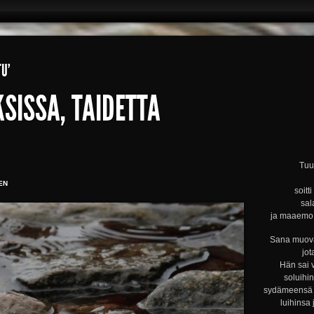
U’
SISSA, TAIDETTA
Tuul
EN
soitt
sal
ja maaemo s
Sana muova
jot
Hän sai 
soluihi
sydämeensä s
luihinsa 