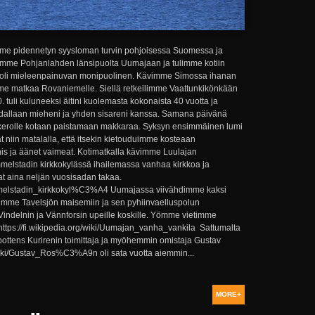
me pidennetyn syysloman turvin pohjoisessa Suomessa ja
simme Pohjanlahden länsipuolta Uumajaan ja tulimme kotiin
 oli mieleenpainuvan monipuolinen. Kävimme Simossa ihanan
oimme matkaa Rovaniemelle. Siellä retkeilimme Vaattunkikönkään
. tuli kuluneeksi äitini kuolemasta kokonaista 40 vuotta ja
llaan mieheni ja yhden sisareni kanssa. Samana päivänä
kerolle kotaan paistamaan makkaraa. Syksyn ensimmäinen lumi
at niin matalalla, että itsekin kietouduimme kosteaan
nis ja äänet vaimeat. Kotimatkalla kävimme Luulajan
lstadin kirkkokylässä ihailemassa vanhaa kirkkoa ja
at aina neljän vuosisadan takaa.
Gammelstadin_kirkkokyl%C3%A4 Uumajassa viivähdimme kaksi
uimme Tavelsjön maisemiin ja sen pyhiinvaelluspolun
indelnin ja Vännforsin upeille koskille. Yömme vietimme
ttps://fi.wikipedia.org/wiki/Uumajan_vanha_vankila Sattumalta
bottens Kurirenin toimittaja ja myöhemmin omistaja Gustav
wiki/Gustav_Ros%C3%A9n oli sata vuotta aiemmin...
MORE+