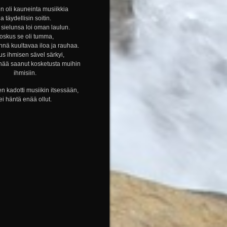
n oli kauneinta musiikkia
ja täydellisin soitin.
sielunsa loi oman laulun.
oskus se oli tumma,
nnä kuultavaa iloa ja rauhaa.
s ihmisen sävel särkyi,
nää saanut kosketusta muihin
ihmisiin.
n kadotti musiikin itsessään,
ei häntä enää ollut.