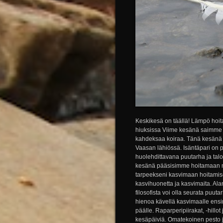
Keskikesä on täällä! Lämpö hoita
hiuksissa Viime kesänä saimme v
kahdeksaa koiraa. Tänä kesänä 
Vaasan lähiössä. Isäntäpari on pi
huolehdittavana puutarha ja talo.
kesänä pääsisimme hoitamaan m
tarpeekseni kasvimaan hoitamises
kasvihuonetta ja kasvimaita. Alan
filosofista voi olla seurata pu
hienoa kävellä kasvimaalle ens
päälle. Raparperipiirakat, -hillo
kesäpäiviä. Omatekoinen pesto ja