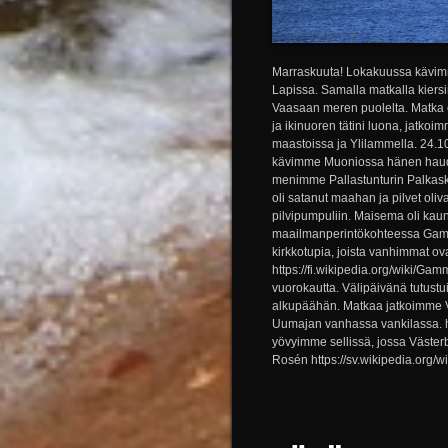
Marraskuuta! Lokakuussa kävim
Lapissa. Samalla matkalla kier
Vaasaan meren puolelta. Matka
ja ikinuoren tätini luona, jatk
maastoissa ja Ylilammella. 24.10
kävimme Muoniossa hänen hauda
menimme Pallastunturin Palkas
oli satanut maahan ja pilvet oliv
pilvipumpuliin. Maisema oli kau
maailmanperintökohteessa Gamme
kirkkotupia, joista vanhimmat ov
https://fi.wikipedia.org/wiki/
vuorokautta. Välipäivänä tutust
alkupäähän. Matkaa jatkoimme V
Uumajan vanhassa vankilassa. h
yövyimme sellissä, jossa Väster
Rosén https://sv.wikipedia.org/