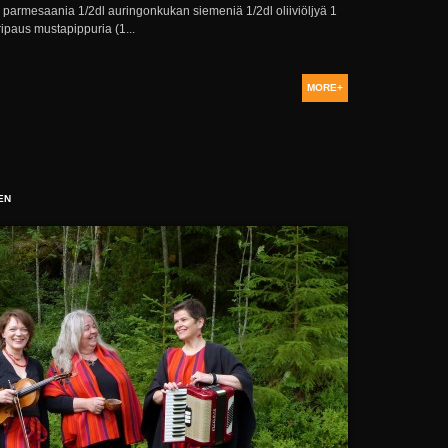
) parmesaania 1/2dl auringonkukan siemeniä 1/2dl oliiviöljyä 1
ripaus mustapippuria (1...
MORE+
EN