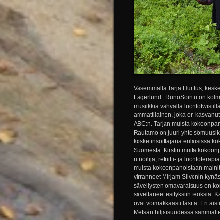
Vasemmalla Tarja Huntus, keskel
Fagerlund RunoSointu on kolmen
musiikkia vahvalla luontotwistill
ammattilainen, joka on kasvanut
ABC:n. Tarjan muista kokoonpanoi
Rautamo on juuri yhteisömuusikok
kosketinsoittajana erilaisissa k
Suomesta. Kirstin muita kokoon
runoilija, retriitti- ja luontoter
muista kokoonpanoistaan mainit
virranneet Mirjam Silvénin kynäst
sävellysten omavaraisuus on kor
säveltäneet esityksiin teoksia. K
ovat voimakkaasti läsnä. Eri ai
Metsän hiljaisuudessa sammalte