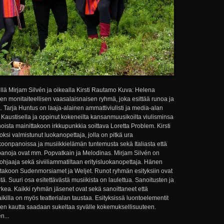
lä Mirjam Silvén ja oikealla Kirsti Rautamo Kuva: Helena
 monitaiteellisen vaasalaisnaisen ryhmä, joka esittää runoa ja
ä. Tarja Huntus on laaja-alainen ammattiviulisti ja media-alan
 Kaustisella ja oppinut kokeneilta kansanmuusikoilta viulisminsa
sta mainittakoon irkkupunkkia soittava Loretta Problem. Kirsti
si valmistunut luokanopettaja, jolla on pitkä ura
okoonpanoissa ja musiikkielämän tuntemusta sekä Italiasta että
panoja ovat mm. Popvatkain ja Melodinas. Mirjam Silvén on
apiaohjaaja sekä siviiliammatiltaan erityisluokanopettaja. Hänen
takoon Sudenmorsiamet ja Weljet. Runot ryhmän esityksiin ovat
ä. Suuri osa esitettävästä musiikista on laulettua. Sanoitusten ja
kea. Kaikki ryhmän jäsenet ovat sekä sanoittaneet että
aikilla on myös teatterialan taustaa. Esityksissä luontoelementit
stien kautta saadaan sukeltaa syvälle kokemuksellisuuteen.
n...