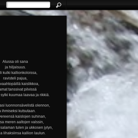
Alussa oli sana
ja hiljaisuus.
i kulki kallionkoloissa,
ravisteli pajua,
i vaahtopäillä kaislikkoa,
amat tanssivat pilvissä
ylki kuumaa laavaa ja rikkiä.
si luonnonsävelistä olennon,
a ihmiseksi kutsutaan.
vereensä kaislojen suhinan,
nsa meren aaltojen valssin,
alaman tulen ja ukkosen jylyn,
ja lihaksiinsa kallion laulun.