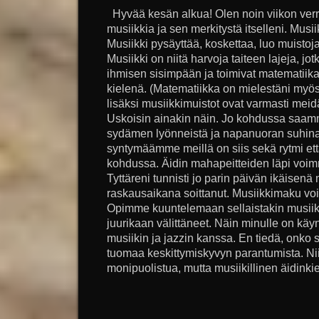
Hyvää kesän alkua! Olen noin viikon verr
musiikkia ja sen merkitystä itselleni. Musi
Musiikki pysäyttää, koskettaa, luo muistoj
Musiikki on niitä harvoja taiteen lajeja, 
ihmisen sisimpään ja toimivat matematiika
kielenä. (Matematiikka on mielestäni myös
lisäksi musiikkimuistot ovat varmasti me
Uskoisin ainakin näin. Jo kohdussa saa
sydämen lyönneistä ja napanuoran suhina
syntymäämme meillä on siis sekä rytmi ett
kohdussa. Äidin mahapeitteiden läpi voimm
Tyttäreni tunnisti jo parin päivän ikäisenä 
raskausaikana soittanut. Musiikkimaku vo
Opimme kuuntelemaan sellaistakin musii
juurikaan välittäneet. Näin minulle on kä
musiikin ja jazzin kanssa. En tiedä, onko 
tuomaa keskittymiskyvyn parantumista. Ni
monipuolistua, mutta musiikillinen äidinkiel