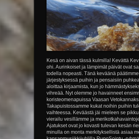
Kesä on aivan tässä kulmilla! Kevättä Ke
ohi. Aurinkoiset ja lämpimät päivät ovat
todella nopeasti. Tänä keväänä päätimme,
järjestyksessä puihin ja pensaisiin puhke
aloittaa kirjaamista, kun jo hämmästyksek
vihreää. Nyt olemme jo havainneet ensimmä
koristeomenapuissa Vaasan Vetokannaksel
Takapuistossamme kukat noihin puihin tu
vaihteessa. Keväästä jäi mieleen se pikku
vierailu vesillämme ja merikotkahavaintoje
Ajatukset ovat jo kovasti tulevan kesän rien
minulla on monta merkityksellistä asiaa m
kansanmusiikkijuhlilla RunoSointu -ryhmä