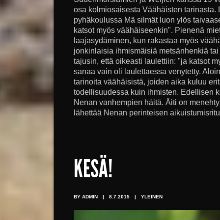
osa kolmiosaisesta Väähäisten tarinasta. 
pyhäkoulussa Mä silmät luon ylös taivaaseen
katsot myös väähäiseenkin". Pienenä miet
laajasydäminen, kun rakastaa myös väähäis
jonkinlaisia ihmismäisiä metsänhenkiä ta
tajusin, että oikeasti laulettiin: "ja katso
sanaa vain oli laulettaessa venytetty. Aloi
tarinoita väähäisistä, joiden aika kuluu erit
todellisuudessa kuin ihmisten. Edellisen
Nenan vanhempien häitä. Äiti on menehtyny
lähettää Nenan perinteisen aikuistumisritua
KESÄ!
BY ADMIN
|
8.7.2015
|
YLEINEN