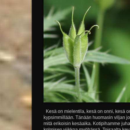
Kesä on mielentila, kesä on onni, kesä on
kypsimmillään. Tänään huomasin viljan jo 
mitä erikoisin kesäaika. Kotipihamme juha
kolmisen viikkoa myöhässä. Toisaalta ke