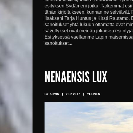
esityksen Sydämeni joiku. Tarkemmat esiin
tähän kirjoitukseen, kunhan ne selviävät
lisäkseni Tarja Huntus ja Kirsti Rautamo. E
sanoitukset yhtä lukuun ottamatta ovat mi
sävellykset ovat meidän jokaisen esiintyj
Esityksessä vaellamme Lapin maisemissa
sanoitukset...
NENAENSIS LUX
BY ADMIN
|
28.2.2017
|
YLEINEN