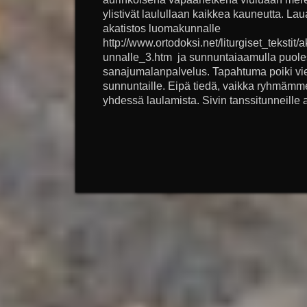
ylistivät laulullaan kaikkea kauneutta. Lau
akatistos luomakunnalle
http://www.ortodoksi.net/liturgiset_tekstit
unnalle_3.htm ja sunnuntaiaamulla puoles
sanajumalanpalvelus. Tapahtuma poiki vie
sunnuntaille. Eipä tiedä, vaikka ryhmäm
yhdessä laulamista. Sivin tanssitunneille a