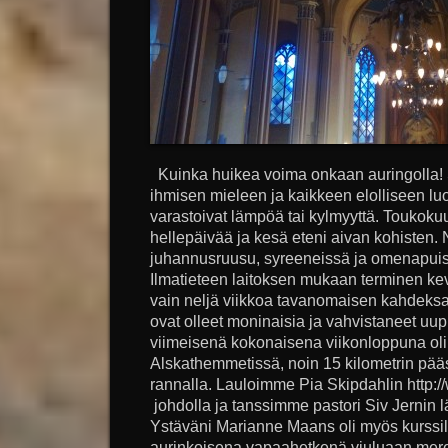
Kuinka huikea voima onkaan auringolla! S
ihmisen mieleen ja kaikkeen elolliseen lu
varastoivat lämpöä tai kylmyyttä. Toukoku
hellepäivää ja kesä eteni aivan kohisten. N
juhannusruusu, syreeneissä ja omenapuis
Ilmatieteen laitoksen mukaan terminen kevä
vain neljä viikkoa tavanomaisen kahdeksan
ovat olleet moninaisia ja vahvistaneet u
viimeisenä kokonaisena viikonloppuna olin 
Alskathemmetissä, noin 15 kilometrin pä
rannalla. Lauloimme Pia Skipdahlin http:/
johdolla ja tanssimme pastori Siv Jernin
Ystäväni Marianne Maans oli myös kurssila
aurinkoisena vapaahetkenä viuluaan mere