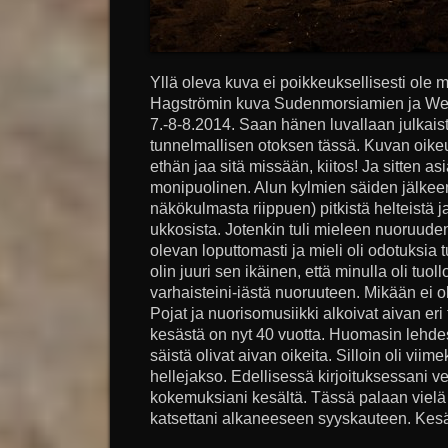
Yllä oleva kuva ei poikkeuksellisesti ole
Hagströmin kuva Sudenmorsiamien ja Welj
7.-8-8.2014. Saan hänen luvallaan julkai
tunnelmallisen otoksen tässä. Kuvan oikeu
ethän jaa sitä missään, kiitos! Ja sitten a
monipuolinen. Alun kylmien säiden jälkeen
näkökulmasta riippuen) pitkistä helteistä j
ukkosista. Jotenkin tuli mieleen nuoruuden
olevan loputtomasti ja mieli oli odotuksia t
olin juuri sen ikäinen, että minulla oli tuoll
varhaisteini-iästä nuoruuteen. Mikään ei 
Pojat ja nuorisomusiikki alkoivat aivan eri
kesästä on nyt 40 vuotta. Huomasin lehdes
säistä olivat aivan oikeita. Silloin oli viime
hellejakso. Edellisessä kirjoituksessani v
kokemuksiani kesältä. Tässä palaan viel
katsettani alkaneeseen syyskauteen. Kes