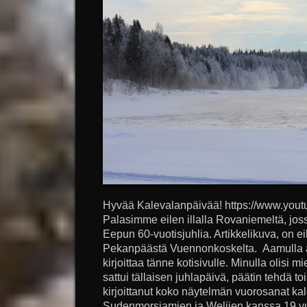
Hyvää Kalevalanpäivää! https://www.yo
Palasimme eilen illalla Rovaniemeltä, joss
Eepun 60-vuotisjuhlia. Artikkelikuva, on ei
Pekanpäästä Vuennonkoskelta. Aamulla aloi
kirjoittaa tänne kotisivulle. Minulla olisi 
sattui tällaisen juhlapäivä, päätin tehdä toi
kirjoittanut koko näytelmän vuorosanat ka
Sudenmorsiamien ja Weljien kanssa 19 vuo