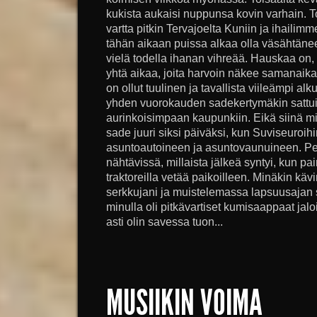
kukista aukaisi nuppunsa kovin varhain. 
vartta pitkin Tervajoelta Kuniin ja ihaili
tähän aikaan puissa alkaa olla väsähtäneet
vielä todella ihanan vihreää. Hauskaa on, e
yhtä aikaa, joita harvoin näkee samanaik
on ollut tuulinen ja tavallista viileämpi 
yhden vuorokauden sadekertymäkin sattu
aurinkoisimpaan kaupunkiin. Eikä siinä mi
sade juuri siksi päiväksi, kun Suviseuroihi
asuntoautoineen ja asuntovaunuineen. Pell
nähtävissä, millaista jälkeä syntyi, kun pa
traktoreilla vetää paikoilleen. Minäkin k
serkkujani ja muistelemassa lapsuusajan
minulla oli pitkävartiset kumisaappaat ja
asti olin savessa tuon...
MUSIIKIN VOIMA