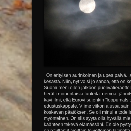
On erityisen aurinkoinen ja upea päivä. Is
kesästä. Niin, nyt voisi jo sanoa, että on
Suomi meni eilen jatkoon puolivälieräotte
herätti monenlaisia tunteita: riemua, jänni
kävi ilmi, että Euroviisujenkin ”loppuma
edustuskappale. Viime viikon alussa sain 
koskevan päätöksen. Se oli minulle todell
myönteinen. On siis syytä olla hyvällä miele
käänteen tekevä elämässäni. En ole pysty
on näyttänyt ajoittain toivottoman kylmält