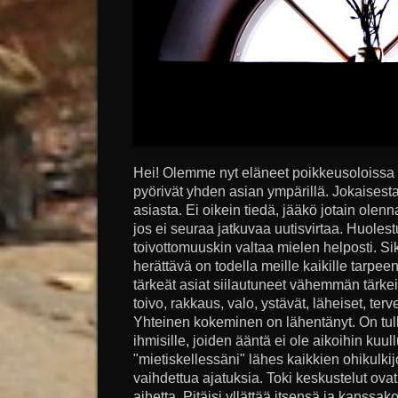
Hei! Olemme nyt eläneet poikkeusoloissa 
pyörivät yhden asian ympärillä. Jokaisesta 
asiasta. Ei oikein tiedä, jääkö jotain olen
jos ei seuraa jatkuvaa uutisvirtaa. Huoles
toivottomuuskin valtaa mielen helposti. Sik
herättävä on todella meille kaikille tarpeen
tärkeät asiat siilautuneet vähemmän tärke
toivo, rakkaus, valo, ystävät, läheiset, terv
Yhteinen kokeminen on lähentänyt. On tullut
ihmisille, joiden ääntä ei ole aikoihin kuu
"mietiskellessäni" lähes kaikkien ohikulkij
vaihdettua ajatuksia. Toki keskustelut ova
aihetta. Pitäisi yllättää itsensä ja kanssako