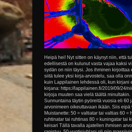
Heipä hei! Nyt sitten on käynyt niin, että tul
edellisestä on kulunut vasta vajaa kaksi vii
sydän on niin täysi. Jos ihminen kirjoitta
siitä tulee yksi kirja-arvostelu, saa olla on
kuin Lappilainen lehdessä oli, kun kirjani 
kirjana: https://lappilainen.fi/2019/09/24/ni
kirjoja muuten saa vielä täältä minultakin
Sunnuntaina täytin pyöreitä vuosia eli 60 j
arvonimeen oikeuttavaan ikään. Siis eipä vi
Muistanette: 50 = valtiatar tai valtias 60 = 
ruhtinatar tai ruhtinas 80 = kuningatar tai 
keisari Tällä tavalla ajatellen ihmisen arv
rapistuu. 50-vuotisjuhlani oli niin massiivi