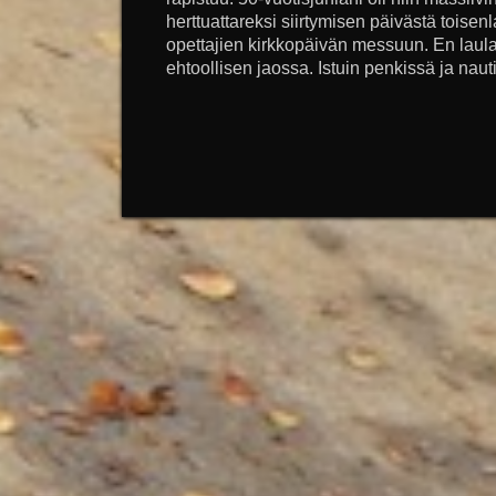
herttuattareksi siirtymisen päivästä toise
opettajien kirkkopäivän messuun. En laul
ehtoollisen jaossa. Istuin penkissä ja nauti