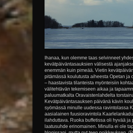
Ihanaa, kun olemme taas selvinneet yhdes
kevätpäiväntasauksien välisestä ajanjakso
enemmän kuin pimeää. Vietin kevätpäivän
pitämässä koulutusta aiheesta Opetan ja 
– haastavista tilanteista myönteisiin kohta
välitehtävän tekemiseen aikaa ja tapaamme
paluumatkalta Oravaistenlahdelta torstaina 
Kevätpäiväntasauksen päivänä kävin koul
syömässä minulle uudessa ravintolassa K
aasialainen fuusioravintola Kaarlelankadul
ilahduttava. Ruoka buffetissa oli hyvää ja p
laatusuhde erinomainen. Minulla ei ole ta
blogissani, mutta nyt teen poikkeuksen. (