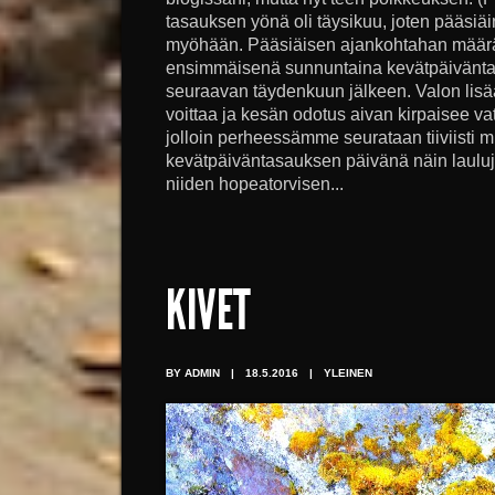
tasauksen yönä oli täysikuu, joten pääsiä
myöhään. Pääsiäisen ajankohtahan määräyt
ensimmäisenä sunnuntaina kevätpäiväntas
seuraavan täydenkuun jälkeen. Valon lis
voittaa ja kesän odotus aivan kirpaisee v
jolloin perheessämme seurataan tiiviisti mu
kevätpäiväntasauksen päivänä näin lauluj
niiden hopeatorvisen...
KIVET
BY ADMIN
|
18.5.2016
|
YLEINEN