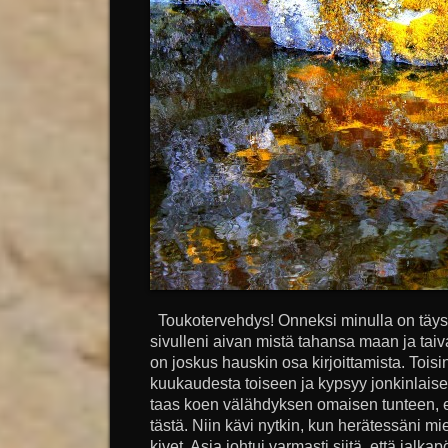
Toukotervehdys! Onneksi minulla on täysi
sivulleni aivan mistä tahansa maan ja tai
on joskus hauskin osa kirjoittamista. Toisi
kuukaudesta toiseen ja kypsyy jonkinlaise
taas koen välähdyksen omaisen tunteen, ett
tästä. Niin kävi nytkin, kun herätessäni mi
kivet. Asia johtui varmasti siitä, että jalka