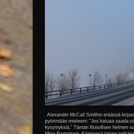
Alexander McCall Smithin eräässä kirjass
pyörimään mieleeni: "Jos haluaa saada va
kysymyksiä." Tämän filosofisen helmen su
Mma Ramotswe. Kiireisenä talven selkänä