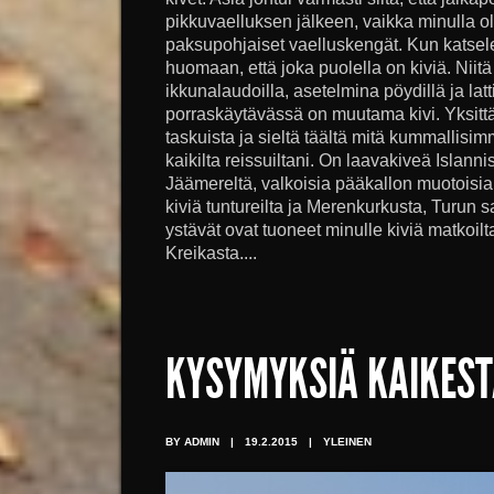
pikkuvaelluksen jälkeen, vaikka minulla ol
paksupohjaiset vaelluskengät. Kun katse
huomaan, että joka puolella on kiviä. Niit
ikkunalaudoilla, asetelmina pöydillä ja la
porraskäytävässä on muutama kivi. Yksittä
taskuista ja sieltä täältä mitä kummallisimm
kaikilta reissuiltani. On laavakiveä Islanni
Jäämereltä, valkoisia pääkallon muotoisia 
kiviä tuntureilta ja Merenkurkusta, Turun sa
ystävät ovat tuoneet minulle kiviä matkoilta
Kreikasta....
KYSYMYKSIÄ KAIKES
BY ADMIN
|
19.2.2015
|
YLEINEN