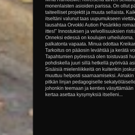
monenlaisten asioiden parissa. On ollut p
taiteelliset projektit ja muuta sellaista. K
itseltäni valunut taas uupumukseen viettäv
lausahtaa Orvokki Aution Pesärikko romaani
ittes!" Innostuksen ja velvollisuuksien ris
Onneksi edessä on koulujen urheiluloma. S
palkatonta vapaata. Minua odottaa Kreika
Tarkoitus on pääosin levähtää ja kerätä v
Tapahtumien pyöreissä olen toistuvasti hu
pohdiskella juuri sillä hetkellä pyörivää as
Sisäisiä mielenliikkeitä on kuitenkin joskus
muuttuu helposti saarnaamiseksi. Ainakin ni
pitkän linjan pedagogiselle sekatyöläisel
johonkin teemaan ja kenties väsyttämään luk
kertaa asettaa kysymyksiä itselleni...