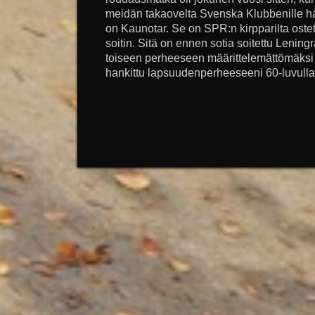
meidän takaovelta Svenska Klubbenille hä
on Kaunotar. Se on SPR:n kirpparilta ost
soitin. Sitä on ennen sotia soitettu Lenin
toiseen perheeseen määrittelemättömäksi 
hankittu lapsuudenperheeseeni 60-luvulla j