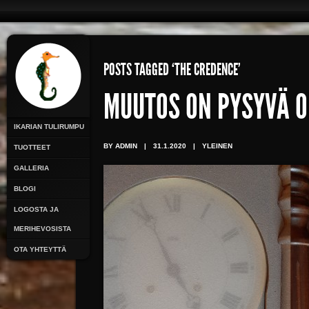
POSTS TAGGED ‘THE CREDENCE’
MUUTOS ON PYSYVÄ O
IKARIAN TULIRUMPU
BY ADMIN
|
31.1.2020
|
YLEINEN
TUOTTEET
GALLERIA
BLOGI
LOGOSTA JA
MERIHEVOSISTA
OTA YHTEYTTÄ