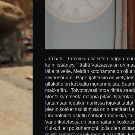
Jah hah... Tammikuu se sitten loppuu muu
kuin lisääntyy. Täällä Vaasassakin on ma
tälle talvelle. Meidän kotonamme on ollut t
siivousbuumi. Paperijätteisiin on viety toi
ullakolle on kuskattu monenmoista. Suurin 
makkariin... Toivottavasti intoa riittää sa
Monta kymmentä mappia pitäisi tyhjentää 
laittamaan loputkin nurkissa lojuvat taulut
pienin kosketinsoittimista on nimeltään L
Lindholmilta ostettu sähköharmonikka, tai 
Vanerikotelossa on pianohaitarin koskettim
Kulkuri, eli polkuharmoni, jolla olen soitta
roudausmatka oli jokunen vuosi sitten, kun