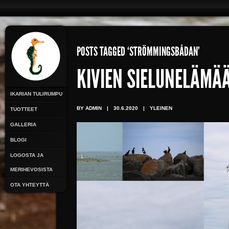
POSTS TAGGED ‘STRÖMMINGSBÅDAN’
KIVIEN SIELUNELÄMÄ
IKARIAN TULIRUMPU
BY ADMIN
|
30.6.2020
|
YLEINEN
TUOTTEET
GALLERIA
BLOGI
LOGOSTA JA
MERIHEVOSISTA
OTA YHTEYTTÄ