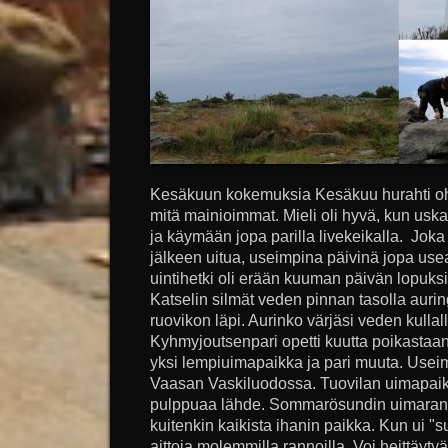
Kesäkuun kokemuksia Kesäkuu hurahti ohi 
mitä mainioimmat. Mieli oli hyvä, kun usk
ja käymään jopa parilla livekeikalla. Joka
jälkeen uitua, useimpina päivinä jopa us
uintihetki oli erään kuuman päivän lopuksi
Katselin silmät veden pinnan tasolla aurin
ruovikon läpi. Aurinko värjäsi veden kullalla
Kyhmyjoutsenpari opetti kuutta poikastaan
yksi lempiuimapaikka ja pari muuta. Usei
Vaasan Vaskiluodossa. Tuovilan uimapaikk
pulppuaa lähde. Sommarösundin uimarant
kuitenkin kaikista ihanin paikka. Kun ui "su
aittoja molemmilla rannoilla. Voi heittäytyä