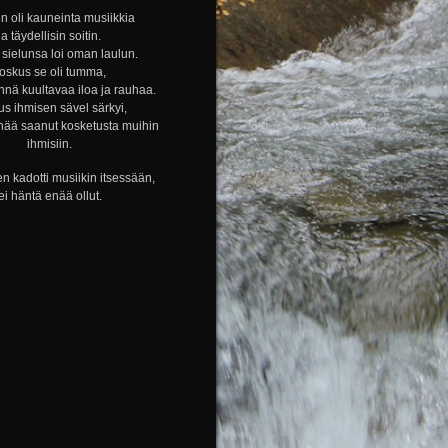
n oli kauneinta musiikkia
ja täydellisin soitin.
sielunsa loi oman laulun.
oskus se oli tumma,
nnä kuultavaa iloa ja rauhaa.
s ihmisen sävel särkyi,
nää saanut kosketusta muihin
ihmisiin.
n kadotti musiikin itsessään,
ei häntä enää ollut.