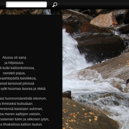
Alussa oli sana
ja hiljaisuus.
i kulki kallionkoloissa,
ravisteli pajua,
i vaahtopäillä kaislikkoa,
amat tanssivat pilvissä
ylki kuumaa laavaa ja rikkiä.
si luonnonsävelistä olennon,
a ihmiseksi kutsutaan.
vereensä kaislojen suhinan,
nsa meren aaltojen valssin,
alaman tulen ja ukkosen jylyn,
ja lihaksiinsa kallion laulun.