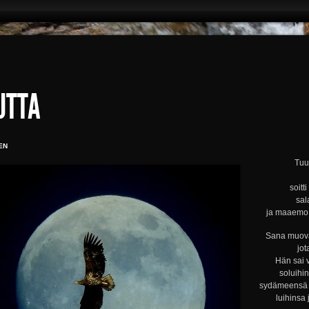
UTTA
EN
Tuul
soitt
sal
ja maaemo s
Sana muova
jot
Hän sai 
soluihi
sydämeensä s
luihinsa 