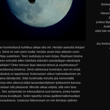
Ihmine
Hänen 
J
joskus täy
Josku
eikä hän e
Jos ihmine
hurmioitunut huhtikuu alkaa olla ohi. Herään aamulla lintujen
ta. Siinä on vain pieni mutta: herään aivan liian aikaisin unen
taa uudelleen. Teen sudokuja ja luen kirjaa. Raahaan toisina
n sohvalle etten häiritsisi elämäni sulostuttajan sikeämpiä
illään? Onko minuun taas iskenyt stressi ja vauhtisokeus?
ssuhteessa toisiinsa. Siinä vaiheessa huolestun, kun en enää
 päivänä on tapahtunut. Kokonaisen viikon hahmottaminen on
aina lähettyvillä. Siitä huolimatta minulla jää menemättä
joissa olen aikonut pitää lausuntaesityksen työkaverini kanssa.
selaan sitä pikaisesti. Minulle alkaa valjeta, että olen taas
n. Sen syntymistä on edesauttanut uusi kamera, jonka hankin
sateessa kuvattuani. Sekin tapahtui omaa ajattelemattomuuttani
seurauksena. Uudessa Nikonissani on niin tehokas optinen