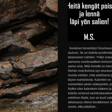
Keväinen tervehdys! Huumaavan 
lauluun. Se on todella positiivis
tarpeeseen nähden. Yritän nukah
aamuina vuodevaatteet olohuonee
aamu-unia. Mitä ihmettä on mene
Nehän ovat tiiviissä syy-seurau
muista millään, mitä edellisenä
täysin mahdotonta. Kalenteri on 
esimerkiksi yksiin eläkejuhliin, 
Nytkin otan kalenterin käteeni ja 
todella sortunut vauhtisokeutee
edellisen tilalle, kun se kuoli 
alkamassa olleen kevätkiireen 
zoomi, että pitäähän...