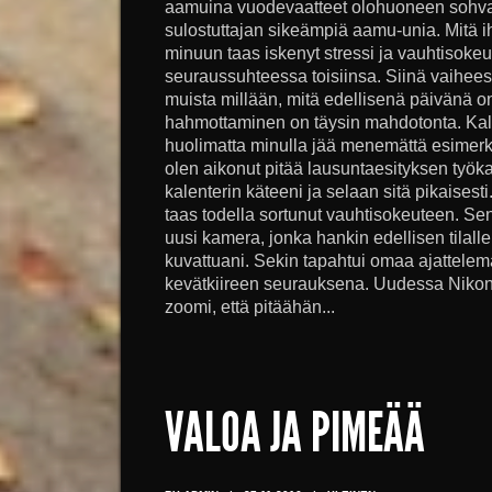
aamuina vuodevaatteet olohuoneen sohvall
sulostuttajan sikeämpiä aamu-unia. Mitä 
minuun taas iskenyt stressi ja vauhtisokeu
seuraussuhteessa toisiinsa. Siinä vaihee
muista millään, mitä edellisenä päivänä o
hahmottaminen on täysin mahdotonta. Kalent
huolimatta minulla jää menemättä esimerkik
olen aikonut pitää lausuntaesityksen työka
kalenterin käteeni ja selaan sitä pikaisesti
taas todella sortunut vauhtisokeuteen. Se
uusi kamera, jonka hankin edellisen tilall
kuvattuani. Sekin tapahtui omaa ajattele
kevätkiireen seurauksena. Uudessa Nikoni
zoomi, että pitäähän...
VALOA JA PIMEÄÄ