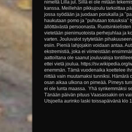
nimeltä Lilla jul. Sillä ei ole mitään teke
kanssa. Meillehän pikkujoulu tarkoittaa pää
jossa syödään ja juodaan porukalla ja "p
haukutaan pomo ja "puhutaan totuuksia" ty
ällöttävästä persoonasta. Ruotsinkielisten L
vietetään pienimuotoista perhejuhlaa ja kor
varten. Jouluvalot sytytetään pihakuuseen j
esiin. Pieniä lahjojakin voidaan antaa. Au
ekstremistiä, joka ei viimeistään ensimmä
aattoiltana ole saanut jouluvaloja tontillee
ettei vietä joulua. https://sv.wikipedia.org/w
enemmän. Tämä vuodenaika koettelee ihmi
riittää vain muutamaksi tunniksi. Hämär
osan aikaa ulkona on pimeää. Pimeys tuntu
ei ole lunta maassa. Yhä synkemmäksi se 
Tänään päivän pituus Vaasassakin on vain 
Utsjoella aurinko laski toissapäivänä klo 1