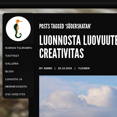
POSTS TAGGED ‘SÖDERSKATAN’
LUONNOSTA LUOVUUTE
IKARIAN TULIRUMPU
CREATIVITAS
TUOTTEET
GALLERIA
BY ADMIN
|
26.10.2020
|
YLEINEN
BLOGI
LOGOSTA JA
MERIHEVOSISTA
OTA YHTEYTTÄ