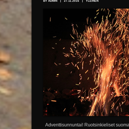
BY ADMIN
|
27.11.2016
|
YLEINEN
Adventtisunnuntai! Ruotsinkieliset suomala