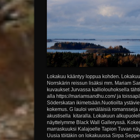
Lokakuu kääntyy loppua kohden. Lokakuun 
Norrskärin reissun lisäksi mm. Mariam S
kuvaukset Jurvassa kalliolouhoksella täht
alla https://mariamsandhu.com/ ja toissap
Söderskatan ikimetsään.Nuotioilta ystävi
kokemus. G lauloi venäläisiä romansseja al
akustisella kitaralla. Lokakuun alkupuolell
näyttelymme Black Wall Galleryssä. Koke
marraskuuksi Kalajoelle Tapion Tuvan näytte
Uusia töitäkin on lokakuussa Sirpa Seppel