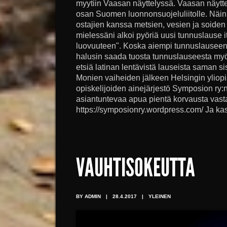
myytiin Vaasan näyttelyssä. Vaasan näytte
osan Suomen luonnonsuojeluliitolle. Näi
ostajien kanssa metsien, vesien ja soiden 
mielessäni alkoi pyöriä uusi tunnuslause i
luovuuteen". Koska aiempi tunnuslauseeni 
halusin saada tuosta tunnuslauseesta myös
etsiä latinan lentävistä lauseista saman sis
Monien vaiheiden jälkeen Helsingin yliopis
opiskelijoiden ainejärjestö Symposion ry:
asiantuntevaa apua pientä korvausta vast
https://symposionry.wordpress.com/ Ja kas:
VAUHTISOKEUTTA
BY ADMIN
|
28.4.2017
|
YLEINEN