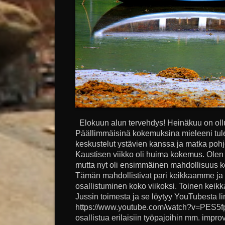
Elokuun alun tervehdys! Heinäkuu on oll
Päällimmäisinä kokemuksina mieleeni tule
keskustelut ystävien kanssa ja matka pohjo
Kaustisen viikko oli huima kokemus. Olen oll
mutta nyt oli ensimmäinen mahdollisuus k
Tämän mahdollistivat pari keikkaamme ja 
osallistuminen koko viikoksi. Toinen keik
Jussin toimesta ja se löytyy YouTubesta li
https://www.youtube.com/watch?v=PES5fp
osallistua erilaisiin työpajoihin mm. improvi