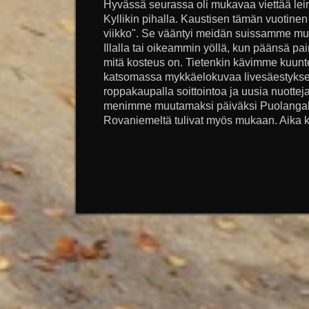
Hyvässä seurassa oli mukavaa viettää lei
Kyllikin pihalla. Kaustisen tämän vuotine
viikko". Se vääntyi meidän suissamme muo
Illalla tai oikeammin yöllä, kun päänsä pai
mitä kosteus on. Tietenkin kävimme kuun
katsomassa mykkäelokuvaa livesäestyksell
roppakaupalla soittointoa ja uusia nuottej
menimme muutamaksi päiväksi Puolangalle 
Rovaniemeltä tulivat myös mukaan. Aika ku