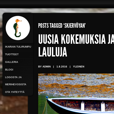
POSTS TAGGED ‘SKJERVÖYAN’
UUSIA KOKEMUKSIA J
IKARIAN TULIRUMPU
LAULUJA
TUOTTEET
GALLERIA
BY ADMIN
|
1.8.2016
|
YLEINEN
BLOGI
LOGOSTA JA
MERIHEVOSISTA
OTA YHTEYTTÄ