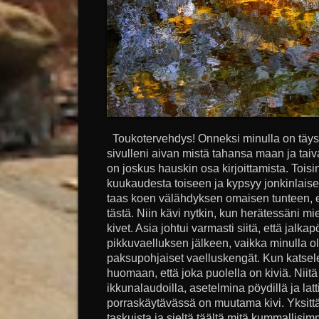
Toukotervehdys! Onneksi minulla on täysi
sivulleni aivan mistä tahansa maan ja tai
on joskus hauskin osa kirjoittamista. Toisi
kuukaudesta toiseen ja kypsyy jonkinlaise
taas koen välähdyksen omaisen tunteen, ett
tästä. Niin kävi nytkin, kun herätessäni mi
kivet. Asia johtui varmasti siitä, että jalka
pikkuvaelluksen jälkeen, vaikka minulla ol
paksupohjaiset vaelluskengät. Kun katse
huomaan, että joka puolella on kiviä. Niit
ikkunalaudoilla, asetelmina pöydillä ja la
porraskäytävässä on muutama kivi. Yksittä
taskuista ja sieltä täältä mitä kummallisimm