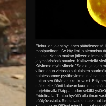
Elokuu on jo ehtinyt lähes päätökseensä. M
monipuolinen. Se käy ilmi jo aiemmista tä
jutuista. Norjan matkan jälkeen olimme vii
ja ympäristöstä nauttien. Kallavedellä vie
Kävimme myös viimein "Salakuljettajan mö
viikonlopun vietossa sukulaisten saarimöki
palatessamme pysähdyimme, että sain ote
Laitan sen tähän artikkelikuvaksi. Erityine
eläkkeelle jäänti kuluvan kuun ensimmäis
purjehtimalla Raippaluodon selällä ystäv
Fridolinalla. Tuntuu hyvältä olla ilman vas
päätyövastuita. Stressitaso on laskenut tas
käyminen on jättänyt minut hauraaksi kohta