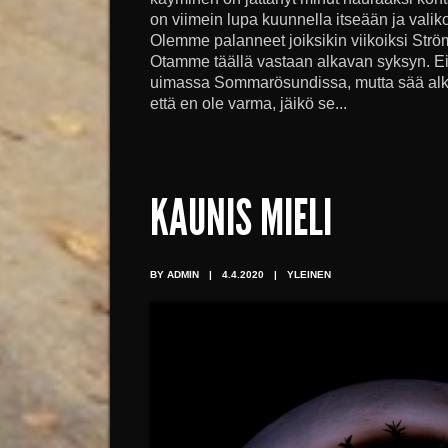
on viimein lupa kuunnella itseään ja valik
Olemme palanneet joiksikin viikoiksi Strö
Otamme täällä vastaan alkavan syksyn. Eil
uimassa Sommarösundissa, mutta sää alkaa 
että en ole varma, jäikö se...
KAUNIS MIELI
BY ADMIN
|
4.4.2020
|
YLEINEN