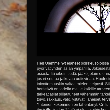
Hei! Olemme nyt eläneet poikkeusoloissa 
pyörivät yhden asian ympärillä. Jokaisesta 
asiasta. Ei oikein tiedä, jääkö jotain olen
jos ei seuraa jatkuvaa uutisvirtaa. Huoles
toivottomuuskin valtaa mielen helposti. Sik
herättävä on todella meille kaikille tarpeen
tärkeät asiat siilautuneet vähemmän tärke
toivo, rakkaus, valo, ystävät, läheiset, terv
Yhteinen kokeminen on lähentänyt. On tullut
ihmisille, joiden ääntä ei ole aikoihin kuu