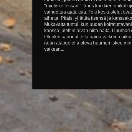
"mietiskellessäni" lähes kaikkien ohikulkij
vaihdettua ajatuksia. Toki keskustelut ova
aihetta. Pitäisi yllättää itsensä ja kanssako
Mukavalta tuntui, kun uuden koiratuttava
kanssa juteltiin aivan niitä näitä. Huumori 
Olenkin sanonut, että näinä vaikeina aik
rajan alapuolella oleva huumori iskee mi
vaikean...