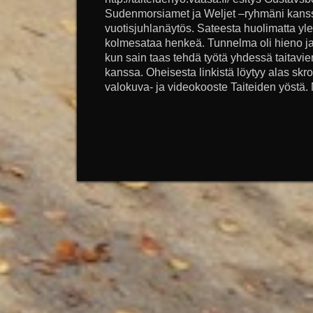
Sudenmorsiamet ja Weljet –ryhmäni kanss
vuotisjuhlanäytös. Sateesta huolimatta yle
kolmesataa henkeä. Tunnelma oli hieno ja 
kun sain taas tehdä työtä yhdessä taitavie
kanssa. Oheisesta linkistä löytyy alas sk
valokuva- ja videokooste Taiteiden yöstä.