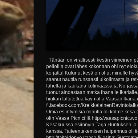
Tänään on virallisesti kesän viimeinen p
pelloilla ovat lähes kokonaan ohi nyt elok
korjattu! Kulunut kesä on ollut minulle hy
saanut nauttia runsaasti ulkoilmasta ja re
lähellä ja kaukana kotimaassa ja Norjassa
tuonut ainoastaan matka ihanalle Ikarialle
hiukan taltutettua käymällä Vaasan Ikaria-ra
fi.facebook.com/KreikkalainenRavintolaIk
Omia esiintymisiä minulla oli kolme kesä-
olin Vaasa Picnicillä http://vaasapicnic.w
Kesäkuussa esiinnyin Tarja Huntuksen ja
kanssa. Taiteentekemisen huipennus oli ti
http://taiteidenyo.vaasa.fi/ esitys Gustavs