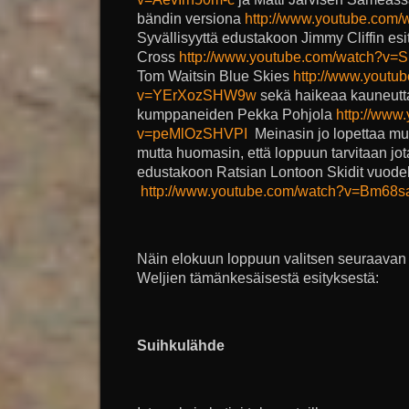
bändin versiona
http://www.youtube.com
Syvällisyyttä edustakoon Jimmy Cliffin esi
Cross
http://www.youtube.com/watch?v=
Tom Waitsin Blue Skies
http://www.youtu
v=YErXozSHW9w
sekä haikeaa kauneutta
kumppaneiden Pekka Pohjola
http://www
v=peMlOzSHVPI
Meinasin jo lopettaa musi
mutta huomasin, että loppuun tarvitaan jot
edustakoon Ratsian Lontoon Skidit vuode
http://www.youtube.com/watch?v=Bm68
Näin elokuun loppuun valitsen seuraava
Weljien tämänkesäisestä esityksestä:
Suihkulähde