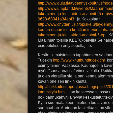
http://www.oulu.fi/taydennyskoulutus/nod
http://www.ulapland.fi/events/Maahanmuu
tukeminen-ja-kielitaidon-arviointi-(5-op
9698-68041a34ebf3
ja Kokkolaan
http://www.chydenius.fi/opiskelu/taydenny
koulun-osaamisen-kehittaminen/maahanm
tukeminen-ja-kielitaidon-arviointi-5-op
. K
Maailman toisilla KELTO-päivillä Seinäjoe
esiopetuksen erityisopettajille.
Kesän ikimuistoisten tapahtumien saldoon
Tucekin
http://www.knuthundtucek.ch/
kons
esiintyminen Vaasassa. Kauhajoella käv
myös ”suosaunassa” viime viikolla. Paik
ja olen vieraillut siellä pari kertaa aiemm
kuvan oheisen linkin kautta:
http://seikkailesuupohjassa.blogspot.fi/20
kammikyla.html
Illan katveessa suossa ui
nokipannukahvit ja hyvät keskustelut tekivä
Kyllä suo-malaiseen mieleen tuo aivan omi
suomaahan. Auringon laskettua suon ylle n