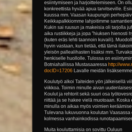
esiintymiseen ja harjoittelemiseen. On ollu
konkreettista hyvää apua tarvitseville. 
kuussa mm. Vaasan kaupungin perhepäivä
Keikkapalkkiomme lahjoitimme samantien 
Kukin sai ruusun ja makeisia oli tarjolla 
aika rustiikkeja ja jopa ”hiuksen hienosti
(kuten eräs lehti taannoin kuvaili). Muodo
hyvin vastaan, kun tietää, että tämä ilakoi
yleisön pallealihasten lisäksi mm. Turvakod
henkiselle huollolle. Tulossa on esiintymi
Botniahallissa Mustasaaressa
http://www.
docID=17206
Lavalle meidän lisäksemme
Koulutyö alkoi Taiteiden yön jälkeisellä vi
viikkoa. Toimin minulle aivan uudenlaises
Koulut ja rehtorit sekä suuri osa työtovesr
riittää ja se hakee vielä muotoaan. Koska 
minulla on aikaa myös voimien keräämise
Tulevana lukuvuonna koulutan Vaasassa e
kolmessa vanhainkodissa runotapaamise
Muita kouluttamisia on sovittu Ouluun