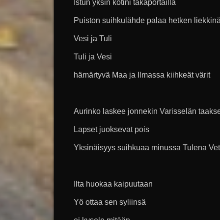
Istun yksin kotini takaportailla
Puiston suihkulähde palaa hetken liekkin
Vesi ja Tuli
Tuli ja Vesi
hämärtyvä Maa ja Ilmassa kiihkeät värit
Aurinko laskee jonnekin Varisselän taaks
Lapset juoksevat pois
Yksinäisyys suihkuaa minussa Tulena Ve
Ilta huokaa kaipuutaan
Yö ottaa sen syliinsä