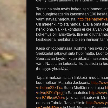
olen yrittänyt tallentaa sen luoman tunnel
Torstaina sain myös kokea sen ihmeen, et
kaupunginteatteriin katsomaan 100 kesää 
valmistavaa harjoitusta.
http://seinajoenk
Oli mielenkiintoista nähdä lavalla oma it
henkilönä. Vaikka kohtaus ei ole aivan yk
kokemus oli järisyttävä. Itse en ollut tarin
keskeisenä henkilönä toisen ihmisen tari
Kesä on loppumassa. Kohmeinen syksy on
Seikkailut jatkuvat siitä huolimatta. Luont
Seuraavan täyden kuun aikana maisemassa
värit. Nautitaan taiteesta, kulttuurista ja lu
ihmisyys yhdistävät.
Tapani mukaan laitan linkkejä muutamaa
kuunnellaan Mahalia Jacksonia
http://w
v=hohnr22zTxc
Suon Mieltäni meri ajaa
h
v=IwqBlYhYprg
ja Saunaloitsu
http://www
v=cB16ksxWkkw
jatkavat arkaaisesti. Me
edustaa Tabula Rasan Yksin
http://www.
v=AevIrh50m-c
ja Matti Järvisen Sameass