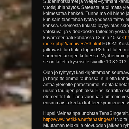
Sudenmorsiamet ja Weljet –ryhmäni kanss
vuotisjuhlanäytös. Sateesta huolimatta yle
kolmesataa henkeä. Tunnelma oli hieno ja 
kun sain taas tehdä työtä yhdessä taitavie
kanssa. Oheisesta linkistä löytyy alas sk
valokuva- ja videokooste Taiteiden yöstä
kuvamateriaali kohdassa 12 min 40 sek
ht
index.php?/archives/P3.html
HUOM! Koska 
jatkuvasti tuo linkin loppu P3.html tulee 
suurenee aikojen kuluessa. Myöhemmin pit
se on laitettu kyseisille sivuille 10.8.2013.
Olen jo ryhtynyt käsikirjoittamaan seuraav
ja harjoittelemme rauhassa, niin että kahd
antaa yleisölle parastamme. Kohta lähetä
uusien laulujen pohjaksi. Ensi kerralla e
elementti: tuli. Tänä vuonna aloitimme ves
ensimmäistä kertaa kahteenkymmeneen v
Hups! Meinasinpa unohtaa TenaSingersit, 
http://www.netikka.net/tenasingers/
(Noita k
Muutaman telakalla olovuoden jälkeen ryhm