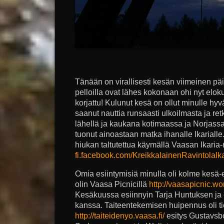
Tänään on virallisesti kesän viimeinen pä
pelloilla ovat lähes kokonaan ohi nyt elok
korjattu! Kulunut kesä on ollut minulle hy
saanut nauttia runsaasti ulkoilmasta ja re
lähellä ja kaukana kotimaassa ja Norjassa
tuonut ainoastaan matka ihanalle Ikarialle
hiukan taltutettua käymällä Vaasan Ikaria
fi.facebook.com/KreikkalainenRavintolaIk
Omia esiintymisiä minulla oli kolme kesä-
olin Vaasa Picnicillä
http://vaasapicnic.w
Kesäkuussa esiinnyin Tarja Huntuksen ja
kanssa. Taiteentekemisen huipennus oli ti
http://taiteidenyo.vaasa.fi/
esitys Gustavsb