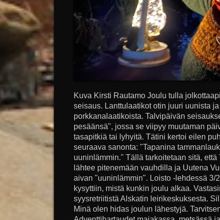
Kuva Kirsti Rautamo Joulu tulla jolkottaap
seisaus. Lanttulaatikot otin juuri uunista ja
porkkanalaatikoista. Talvipäivän seisauk
pesäänsä", jossa se viipyy muutaman päivä
tasapitkiä tai lyhyitä. Tätini kertoi eilen 
seuraava sanonta: "Tapanina tammanlau
uuninlämmin." Tällä tarkoitetaan sitä, ett
lähtee pitenemään vauhdilla ja Uutena Vuot
aivan "uuninlämmin". Loisto -lehdessä 3/
kysyttiin, mistä kunkin joulu alkaa. Vastasi
syysretriitistä Alskatin leirikeskuksesta. Si
Minä olen hidas joulun lähestyjä. Tarvit
Adventtihartaudet majakassa, metsässä ja