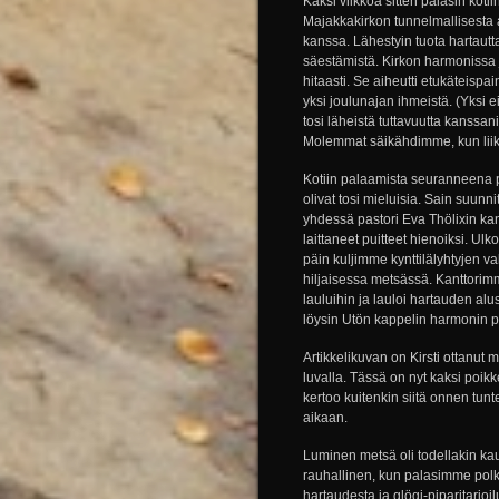
Kaksi viikkoa sitten palasin koti
Majakkakirkon tunnelmallisesta 
kanssa. Lähestyin tuota hartautta
säestämistä. Kirkon harmonissa jä
hitaasti. Se aiheutti etukäteispai
yksi joulunajan ihmeistä. (Yksi e
tosi läheistä tuttavuutta kanssa
Molemmat säikähdimme, kun liikah
Kotiin palaamista seuranneena pä
olivat tosi mieluisia. Sain suunni
yhdessä pastori Eva Thölixin kan
laittaneet puitteet hienoiksi. Ulk
päin kuljimme kynttilälyhtyjen va
hiljaisessa metsässä. Kanttorimm
lauluihin ja lauloi hartauden al
löysin Utön kappelin harmonin pä
Artikkelikuvan on Kirsti ottanut 
luvalla. Tässä on nyt kaksi poikk
kertoo kuitenkin siitä onnen tun
aikaan.
Luminen metsä oli todellakin kau
rauhallinen, kun palasimme polku
hartaudesta ja glögi-piparitarjoi