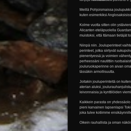
Meillä Pohjoismaissa joulupukki
kuten esimerkiksi Anglosaksisi
Kolme vuotta sitten olin ystävi
Alicanten eteläpuolella Guardama
muistoksi, että Itämaan tietäjät t
Niinpä niin. Jouluperinteet vaiht
perinteet, jotka siirtyvät sukupo
pienentyessä ja voimien vähent
perheessäni nautittiin ruotsalais
jouluruokaperinne on aivan oma
tässäkin armollisuutta.
Joitakin jouluperinteitä on kuit
aterian aluksi, joulurauhanjuli
leivonnaisia ja kynttilöiden viem
Kaikkein parasta on yhdessäolo 
pieni karvainen lapsenlapsi Toki
joka tulee kotiimme ensikäynnil
Oikein rauhallista ja oman näköist