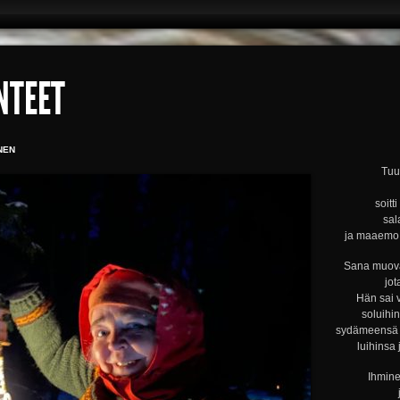
NTEET
NEN
Tuul
soitt
sal
ja maaemo s
Sana muova
jot
Hän sai 
soluihi
sydämeensä s
luihinsa 
Ihmine