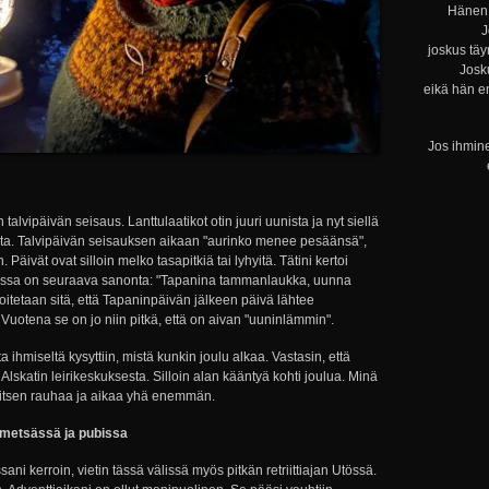
Hänen 
J
joskus täy
Josku
eikä hän e
Jos ihmine
 talvipäivän seisaus. Lanttulaatikot otin juuri uunista ja nyt siellä
sta. Talvipäivän seisauksen aikaan "aurinko menee pesäänsä",
äivät ovat silloin melko tasapitkiä tai lyhyitä. Tätini kertoi
sessa on seuraava sanonta: "Tapanina tammanlaukka, uunna
itetaan sitä, että Tapaninpäivän jälkeen päivä lähtee
uotena se on jo niin pitkä, että on aivan "uuninlämmin".
ihmiseltä kysyttiin, mistä kunkin joulu alkaa. Vastasin, että
ä Alskatin leirikeskuksesta. Silloin alan kääntyä kohti joulua. Minä
rvitsen rauhaa ja aikaa yhä enemmän.
 metsässä
ja pubissa
sani kerroin, vietin tässä välissä myös pitkän retriittiajan Utössä.