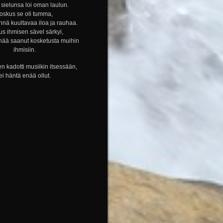
sielunsa loi oman laulun.
oskus se oli tumma,
nnä kuultavaa iloa ja rauhaa.
s ihmisen sävel särkyi,
nää saanut kosketusta muihin
ihmisiin.
n kadotti musiikin itsessään,
ei häntä enää ollut.