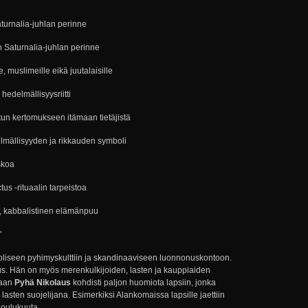
turnalia-juhlan perinne
n Saturnalia-juhlan perinne
, muslimeille eikä juutalaisille
edelmällisyysriitti
tun kertomukseen itämaan tietäjistä
mällisyyden ja rikkauden symboli
skoa
us -rituaalin tarpeistoa
li, kabbalistinen elämänpuu
"
atoliseen pyhimyskulttiin ja skandinaaviseen luonnonuskontoon.
s. Hän on myös merenkulkijoiden, lasten ja kauppiaiden
kaan
Pyhä Nikolaus
kohdisti paljon huomiota lapsiin, jonka
a lasten suojelijana. Esimerkiksi Alankomaissa lapsille jaettiin
joulukuuta.