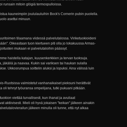
toi runsain mitoin glögiä termospulloissa.
listua kauneimpiin joululauluihin Bock's Cornerin pubin puolella.
uolo asettui minuun.
tuuritoimen tilaamana viidessä palvelutalossa. Viriketuokioideni
sään". Oikeastaan tuon kiertueen piti olla jo lokakuussa Armas-
rajoitusten mukaan ei palvelutaloihin päässyt.
mme haistella katajan, kuusenkerkkien ja tervan tuoksuja.
, jäkäliä ja naavaa. Kukin sai variksen tai haukan sulalla
akse. Ukkosrumpua soittelin aluksi ja lopuksi. Aina välissä luin
s-Ruotsissa valmistetut vanhanaikaiset pieksuni herättivät
a oli tehnyt työuransa ompelijana, tutki pukuani pitkään.
kion viettää turvallisesti, kun ihanat ja avuliaat
at aktiivisesti. Mieli oli hyvä jokaisen "keikan" jälkeen ainakin
lvelutalovierailun jälkeen minulla oli tunne, että nyt alkaa