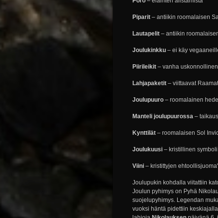
Poro
– eläinten alistamista
Piparit
– antiikin roomalaisen Sa
Lautapelit
– antiikin roomalaise
Joulukinkku
– ei käy vegaaneille
Piirileikit
– vanha uskonnollinen h
Lahjapaketit
– viittaavat Raama
Joulupuuro
– roomalainen hedel
Manteli joulupuurossa
– taika­u
Kynttilät
– roomalaisen Sol Invict
Joulukuusi
– kristillinen symbo
Viini
– kristittyjen ehtoollisjuoma
Joulupukin kohdalla viitattiin k
Joulun pyhimys on Pyhä Nikolau
suojelupyhimys. Legendan mu
vuoksi häntä pidettiin keskiajall
lahjoja
Nikolauksen
päivänä 6. 