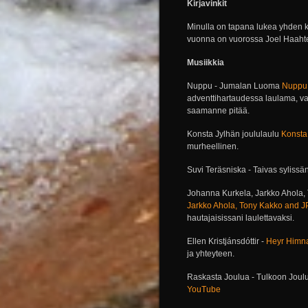
Kirjavinkit
Minulla on tapana lukea yhden kir
vuonna on vuorossa Joel Haahtel
Musiikkia
Nuppu - Jumalan Luoma
Nuppu 
adventtihartaudessa laulama, va
saamanne pitää.
Konsta Jylhän joululaulu
Konsta
murheellinen.
Suvi Teräsniska - Taivas sylissä
Johanna Kurkela, Jarkko Ahola,
Jarkko Ahola, Tony Kakko and J
hautajaisissani laulettavaksi.
Ellen Kristjánsdóttir -
Heyr Himn
ja yhteyteen.
Raskasta Joulua - Tulkoon Joul
YouTube