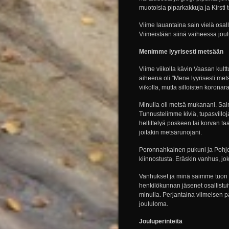
muotoisia piparkakkuja ja Kirsti 
Viime lauantaina sain vielä osal
Viimeistään siinä vaiheessa joul
Menimme lyyrisesti metsään
Viime viikolla kävin Vaasan kult
aiheena oli "Mene lyyrisesti met
viikolla, mutta silloisten korona
Minulla oli metsä mukanani. Sai
Tunnustelimme kiviä, tupasvilloja
hellittelyä poskeen tai korvan ta
joitakin metsärunojani.
Poronnahkainen pukuni ja Pohjoi
kiinnostusta. Eräskin vanhus, jok
Vanhukset ja minä saimme tuon tuo
henkilökunnan jäsenet osallistuiv
minulla. Perjantaina viimeisen pa
joululoma.
Jouluperinteitä