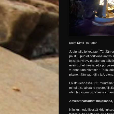
Kuva Kirsti Rautamo
Joulu tulla jolkottaapi! Tänään on
paistuu puolet porkkanalaatikoi
jossa se viipyy muutaman päivän. P
eilen puhelimessa, että pohjoi
vuonna uuninlämmin." Tällä tarko
pitenemään vauhdilla ja Uutena V
Loisto -lehdessä 3/21 muutamalta 
minulla se alkaa jo syysretriitist
olen hidas joulun lähestyjä. Ta
Adventtihartaudet majakassa,
Niin kuin edellisessä kirjoitukses