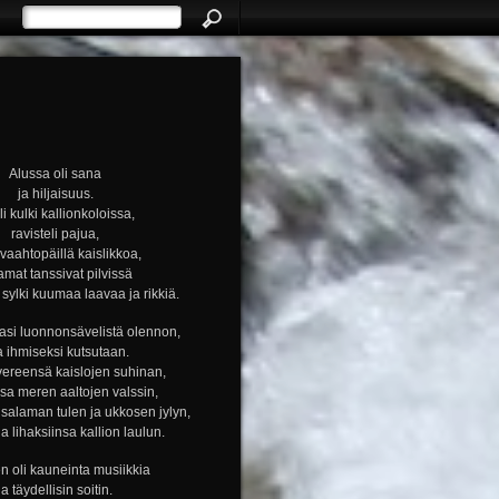
Alussa oli sana
ja hiljaisuus.
i kulki kallionkoloissa,
ravisteli pajua,
i vaahtopäillä kaislikkoa,
amat tanssivat pilvissä
ylki kuumaa laavaa ja rikkiä.
si luonnonsävelistä olennon,
a ihmiseksi kutsutaan.
vereensä kaislojen suhinan,
nsa meren aaltojen valssin,
alaman tulen ja ukkosen jylyn,
ja lihaksiinsa kallion laulun.
n oli kauneinta musiikkia
ja täydellisin soitin.