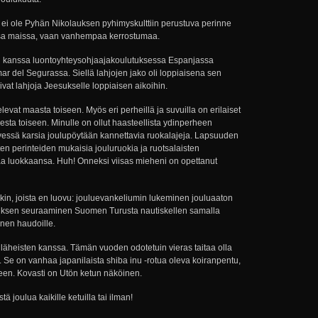
 ei ole Pyhän Nikolauksen pyhimyskulttiin perustuva perinne
ssa maissa, vaan vanhempaa kerrostumaa.
eni kanssa luontoyhteysohjaajakoulutuksessa Espanjassa
r del Segurassa. Siellä lahjojen jako oli loppiaisena sen
oivat lahjoja Jeesukselle loppiaisen aikoihin.
elevat maasta toiseen. Myös eri perheillä ja suvuilla on erilaiset
lvesta toiseen. Minulle on ollut haasteellista ydinperheen
yessä karsia joulupöytään kannettavia ruokalajeja. Lapsuuden
ten perinteiden mukaisia jouluruokia ja ruotsalaisten
a luokkaansa. Huh! Onneksi viisas mieheni on opettanut
enkin, joista en luovu: jouluevankeliumin lukeminen jouluaaton
stuksen seuraaminen Suomen Turusta nautiskellen samalla
inen haudoille.
läheisten kanssa. Tämän vuoden odotetuin vieras taitaa olla
. Se on vanhaa japanilaista shiba inu -rotua oleva koiranpentu,
leen. Kovasti on Utön ketun näköinen.
ä joulua kaikille ketuilla tai ilman!