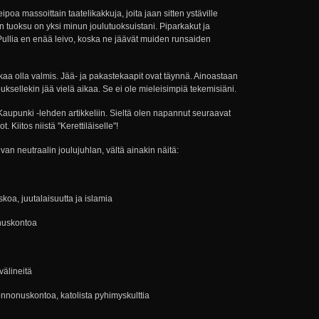
ipoa massoittain taatelikakkuja, joita jaan sitten ystäville
 tuoksu on yksi minun joulutuoksuistani. Piparkakut ja
. Pullia en enää leivo, koska ne jäävät muiden runsaiden
kaa olla valmis. Jää- ja pakastekaapit ovat täynnä. Ainoastaan
uksellekin jää vielä aikaa. Se ei ole mieleisimpiä tekemisiäni.
a Kaupunki -lehden artikkeliin. Sieltä olen napannut seuraavat
t. Kiitos niistä "Kerettiläiselle"!
ivan neutraalin joulujuhlan, vältä ainakin näitä:
skoa, juutalaisuutta ja islamia
nuskontoa
välineitä
nnonuskontoa, katolista pyhimyskulttia