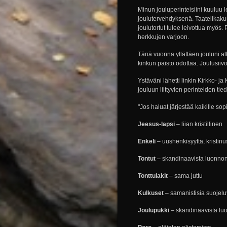
Minun jouluperinteisiini kuuluu le
joulutervehdyksenä. Taatelikakun
joulutortut tulee leivottua myös
herkkujen varjoon.
Tänä vuonna yllättäen jouluni al
kinkun paisto odottaa. Joulusiivo
Ystäväni lähetti linkin Kirkko- j
jouluun liittyvien perinteiden tiedo
"Jos haluat järjestää kaikille sop
Jeesus-lapsi
– liian kristillinen
Enkeli
– uushenkisyyttä, kristin­u
Tontut
– skandinaavista luonno
Tonttulakit
– sama juttu
Kulkuset
– samanistisia suojelu
Joulupukki
– skandinaavista luo