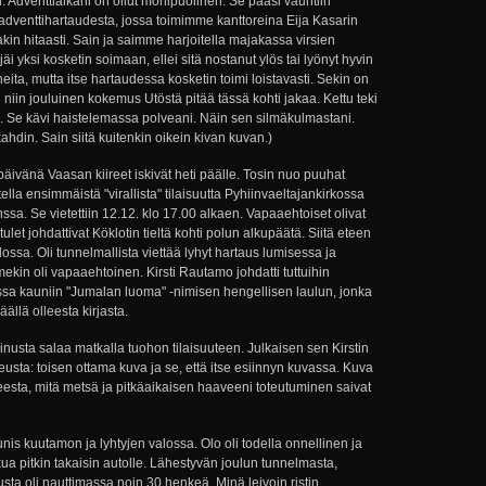
in. Adventtiaikani on ollut monipuolinen. Se pääsi vauhtiin
adventtihartaudesta, jossa toimimme kanttoreina Eija Kasarin
kin hitaasti. Sain ja saimme harjoitella majakassa virsien
i yksi kosketin soimaan, ellei sitä nostanut ylös tai lyönyt hyvin
neita, mutta itse hartaudessa kosketin toimi loistavasti. Sekin on
i niin jouluinen kokemus Utöstä pitää tässä kohti jakaa. Kettu teki
ni. Se kävi haistelemassa polveani. Näin sen silmäkulmastani.
din. Sain siitä kuitenkin oikein kivan kuvan.)
ivänä Vaasan kiireet iskivät heti päälle. Tosin nuo puuhat
tella ensimmäistä "virallista" tilaisuutta Pyhiinvaeltajankirkossa
ssa. Se vietettiin 12.12. klo 17.00 alkaen. Vapaaehtoiset olivat
otulet johdattivat Köklotin tieltä kohti polun alkupäätä. Siitä eteen
lossa. Oli tunnelmallista viettää lyhyt hartaus lumisessa ja
ekin oli vapaaehtoinen. Kirsti Rautamo johdatti tuttuihin
ussa kauniin "Jumalan luoma" -nimisen hengellisen laulun, jonka
ällä olleesta kirjasta.
minusta salaa matkalla tuohon tilaisuuteen. Julkaisen sen Kirstin
eusta: toisen ottama kuva ja se, että itse esiinnyn kuvassa. Kuva
teesta, mitä metsä ja pitkäaikaisen haaveeni toteutuminen saivat
nis kuutamon ja lyhtyjen valossa. Olo oli todella onnellinen ja
a pitkin takaisin autolle. Lähestyvän joulun tunnelmasta,
lusta oli nauttimassa noin 30 henkeä. Minä leivoin ristin