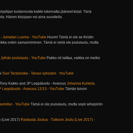
jailijan tuotannosta kaikki lukematta jääneet kirjat. Tänä
a. Hänen kirjojaan voi aina suositella.
- Jumalan Luoma - YouTube
Huom! Tämä ei ole se Kirstin
ikka onkin samanniminen. Tämä ei vielä ole joululaulu, mutta
 Jylhän joululaulu - YouTube
Pakko oli laittaa, vaikka on melko
ni
Suvi Teräsniska - Taivas sylissäni - YouTube
 Tony Kakko and JP Leppäluoto - Avaruus
Johanna Kurkela,
P Leppäluoto - Avaruus 12/13 - YouTube
Tämän toivon
asmiður - YouTube
Tämä ei ole joululaulu, mutta sopii aihepiiriin
u (Live 2017)
Raskasta Joulua - Tulkoon Joulu (Live 2017) -