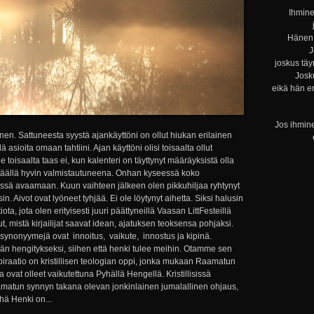
Ihmine
Hänen 
J
joskus täy
Josku
eikä hän e
Jos ihmine
nen. Sattuneesta syystä ajankäyttöni on ollut hiukan erilainen
ä asioita omaan tahtiini. Ajan käyttöni olisi toisaalta ollut
e toisaalta taas ei, kun kalenteri on täyttynyt määräyksistä olla
ja täällä hyvin valmistautuneena. Onhan kyseessä koko
tässä avaamaan. Kuun vaihteen jälkeen olen pikkuhiljaa ryhtynyt
sin. Aivot ovat lyöneet tyhjää. Ei ole löytynyt aihetta. Siksi halusin
ta, jota olen erityisesti juuri päättyneillä Vaasan LittFesteillä
ut, mistä kirjailijat saavat idean, ajatuksen teoksensa pohjaksi.
synonyymejä ovat innoitus, vaikute, innostus ja kipinä.
ään hengitykseksi, siihen että henki tulee meihin. Otamme sen
iraatio on kristillisen teologian oppi, jonka mukaan Raamatun
ka ovat olleet vaikutettuna Pyhällä Hengellä. Kristillisissä
amatun synnyn takana olevan jonkinlainen jumalallinen ohjaus,
yhä Henki on...