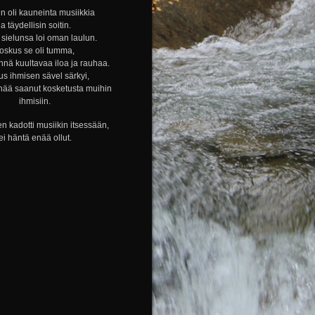
n oli kauneinta musiikkia
ja täydellisin soitin.
sielunsa loi oman laulun.
oskus se oli tumma,
nnä kuultavaa iloa ja rauhaa.
s ihmisen sävel särkyi,
nää saanut kosketusta muihin
ihmisiin.
n kadotti musiikin itsessään,
ei häntä enää ollut.