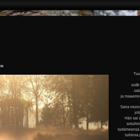
EN
Tuul
soitt
sal
ja maaemo s
Sana muova
jot
Hän sai 
soluihi
sydämeensä s
luihinsa 