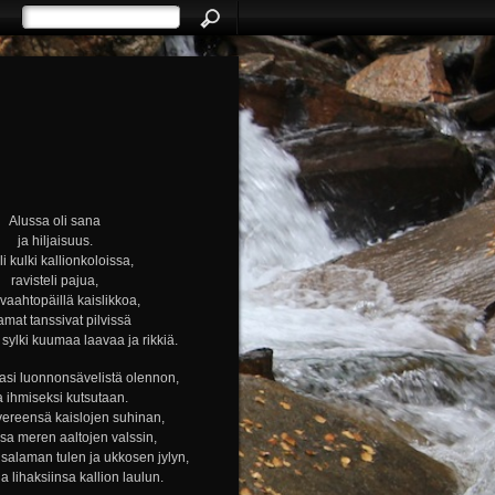
Alussa oli sana
ja hiljaisuus.
i kulki kallionkoloissa,
ravisteli pajua,
i vaahtopäillä kaislikkoa,
amat tanssivat pilvissä
ylki kuumaa laavaa ja rikkiä.
si luonnonsävelistä olennon,
a ihmiseksi kutsutaan.
vereensä kaislojen suhinan,
nsa meren aaltojen valssin,
alaman tulen ja ukkosen jylyn,
ja lihaksiinsa kallion laulun.