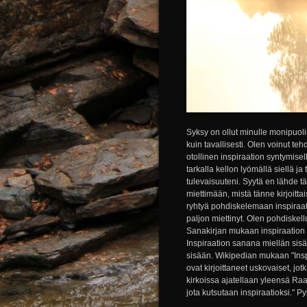
Syksy on ollut minulle monipuoli
kuin tavallisesti. Olen voinut tehd
otollinen inspiraation syntymisell
tarkalla kellon lyömällä siellä 
tulevaisuuteni. Syytä en lähde 
miettimään, mistä tänne kirjoittai
ryhtyä pohdiskelemaan inspiraatio
paljon miettinyt. Olen pohdiskell
Sanakirjan mukaan inspiraation 
Inspiraation sanana miellän sis
sisään. Wikipedian mukaan "Insp
ovat kirjoittaneet uskovaiset, jot
kirkoissa ajatellaan yleensä Ra
jota kutsutaan inspiraatioksi." P