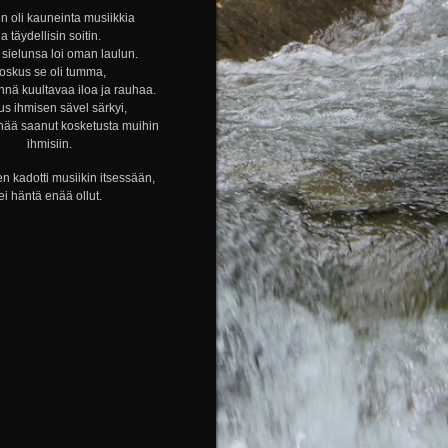
n oli kauneinta musiikkia
ja täydellisin soitin.
sielunsa loi oman laulun.
oskus se oli tumma,
nnä kuultavaa iloa ja rauhaa.
s ihmisen sävel särkyi,
nää saanut kosketusta muihin
ihmisiin.
n kadotti musiikin itsessään,
ei häntä enää ollut.