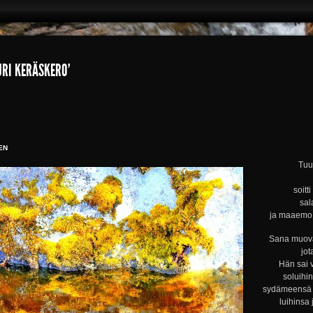
URI KERÄSKERO’
EN
Tuul
soitt
sal
ja maaemo s
Sana muova
jot
Hän sai 
soluihi
sydämeensä s
luihinsa 