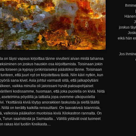
Ihmine
Hänen 
J
joskus täy
Josku
eikä hän e
Jos ihmine
on täysi vapaus kirjoittaa tänne sivulleni aivan mistä tahansa
keksiminen on joskus hauskin osa kirjoittamista. Toisinaan jokin
ta toiseen ja kypsyy jonkinlaiseksi päästöksi tänne. Toisinaan
teen, että juuri nyt on kirjoitettava tästä. Niin kävi nytkin, kun
öriä sana kivet. Asia johtui varmasti siitä, että jalkapöytiäni
älkeen, vaikka minulla oli jaloissani hyvät paksupohjaiset
rilleni kodissamme, huomaan, että joka puolella on kiviä. Niitä
, asetelmina pöydillä ja lattialla jopa ovemme ulkopuolella
 Yksittäisiä kiviä löytyy anorakkien taskuista ja sieltä täältä
iitä on kerätty kaikilta reissuiltani. On laavakiveä Islannista,
ä, valkoisia pääkallon muotoisia kiviä Xilokastron rannalta. On
, Turun saaristosta ja Saimaalta... Välillä ystävät ovat tuoneet
n rakas kivi tuotiin Kreikasta....