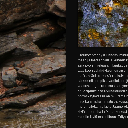
Toukotervehdys! Onneksi minulla 
maan ja taivaan välillä. Aiheen 
asia pyörii mielessäni kuukaudes
taas koen välähdyksen omaisen tun
herätessäni mielessäni alkoivat py
särkee eilisen pikkuvaelluksen j
vaelluskengät. Kun katselen ympä
on lasipurkeissa ikkunalaudoilla
porraskäytävässä on muutama kivi.
mitä kummallisimmista paikoista. N
meren silottamia kiviä Jäämerelt
kiviä tuntureilta ja Merenkurkusta
minulle kiviä matkoiltaan. Erityise