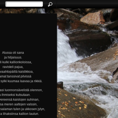
Alussa oli sana
ja hiljaisuus.
i kulki kallionkoloissa,
ravisteli pajua,
i vaahtopäillä kaislikkoa,
amat tanssivat pilvissä
ylki kuumaa laavaa ja rikkiä.
si luonnonsävelistä olennon,
a ihmiseksi kutsutaan.
vereensä kaislojen suhinan,
nsa meren aaltojen valssin,
alaman tulen ja ukkosen jylyn,
ja lihaksiinsa kallion laulun.