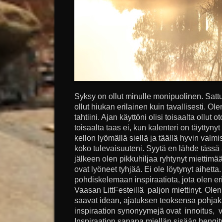
Syksy on ollut minulle monipuolinen. Satt
ollut hiukan erilainen kuin tavallisesti. O
tahtiini. Ajan käyttöni olisi toisaalta ollut 
toisaalta taas ei, kun kalenteri on täyttyny
kellon lyömällä siellä ja täällä hyvin va
koko tulevaisuuteni. Syytä en lähde täss
jälkeen olen pikkuhiljaa ryhtynyt miettimään
ovat lyöneet tyhjää. Ei ole löytynyt aihetta
pohdiskelemaan inspiraatiota, jota olen erit
Vaasan LittFesteillä paljon miettinyt. Olen p
saavat idean, ajatuksen teoksensa pohja
inspiraation synonyymejä ovat innoitus, va
Inspiraation sanana miellän sisään hengity