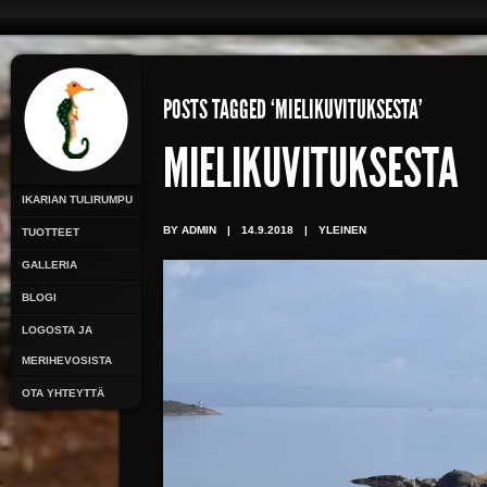
POSTS TAGGED ‘MIELIKUVITUKSESTA’
MIELIKUVITUKSESTA
IKARIAN TULIRUMPU
BY ADMIN
|
14.9.2018
|
YLEINEN
TUOTTEET
GALLERIA
BLOGI
LOGOSTA JA
MERIHEVOSISTA
OTA YHTEYTTÄ