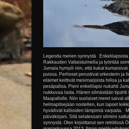
Legenda merien synnystä Enkelilapsista k
Rakkauden Valtaistuimella ja työntää so
Jumala hymyili niin, että kukat kumarsivat
puissa. Perhoset perustivat orkesterin ja l
eläimet keittivät mesimarjoista hilloa ja k
pesäpalloa. Pieni enkelilapsi nukahti Juma
nukkuvaa lasta. Hänen silmästään tipahti y
Maapallolle. Niin suolaiset meret saivat alku
helmapitsejään nostellen, kun lapset leikki
hyväilivät kallioiden lämpimiä varpaita.
päiväkirjani. Sitä selatessani silmiini sat
synnystä. Olen kirjoittanut sen retriitiss
marraskuussa 2013. Ilman mielikuvituksen 