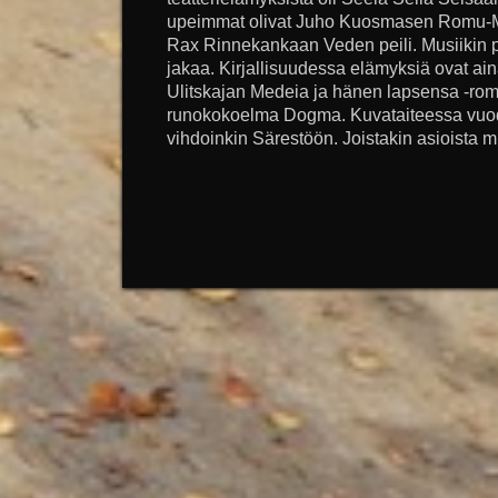
upeimmat olivat Juho Kuosmasen Romu-Ma
Rax Rinnekankaan Veden peili. Musiikin p
jakaa. Kirjallisuudessa elämyksiä ovat ai
Ulitskajan Medeia ja hänen lapsensa -rom
runokokoelma Dogma. Kuvataiteessa vuod
vihdoinkin Särestöön. Joistakin asioista m