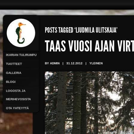
POSTS TAGGED ‘LJUDMILA ULITSKAJA’
TAAS VUOSI AJAN VI
IKARIAN TULIRUMPU
BY ADMIN
|
31.12.2012
|
YLEINEN
TUOTTEET
GALLERIA
BLOGI
LOGOSTA JA
MERIHEVOSISTA
OTA YHTEYTTÄ