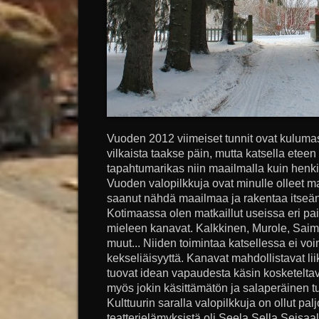
Vuoden 2012 viimeiset tunnit ovat kulumass
vilkaista taakse päin, mutta katsella eteen 
tapahtumarikas niin maailmalla kuin henk
Vuoden valopilkkuja ovat minulle olleet ma
saanut nähdä maailmaa ja rakentaa itseän
Kotimaassa olen matkaillut useissa eri paik
mieleen kanavat. Kalkkinen, Murole, Sai
muut... Niiden toimintaa katsellessa ei voi
kekseliäisyyttä. Kanavat mahdollistavat li
tuovat idean vapaudesta käsin kosketeltava
myös jokin käsittämätön ja salaperäinen 
Kulttuurin saralla valopilkkuja on ollut pa
teatterielämyksistä oli Seela Sella Seisa