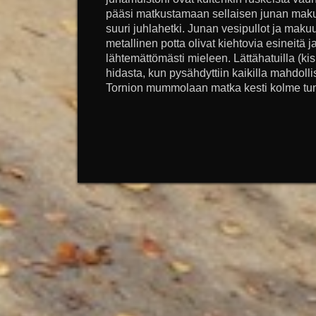
pääsi matkustamaan sellaisen junan maku
suuri juhlahetki. Junan vesipullot ja makuu
metallinen potta olivat kiehtovia esineitä j
lähtemättömästi mieleen. Lättähatuilla (k
hidasta, kun pysähdyttiin kaikilla mahdollis
Tornion mummolaan matka kesti kolme tuntia