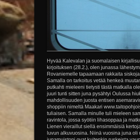
Hyvää Kalevalan ja suomalaisen kirjallis
kirjoituksen (28.2.), olen junassa lähest
Rovaniemelle tapaamaan rakkaita siskojan
Samalla on tarkoitus vetää henkeä muutam
putkahti mieleeni tietysti tästä matkalla 
juuri tunti sitten juna pysähtyi Oulussa h
mahdollisuuden juosta entisen asemaravint
shoppiin nimeltä Maakari www.taitopohjo
tuliaisen. Samalla minulle tuli mieleen sam
ravintola, jossa syötiin lihasoppaa ja matk
Lienen vieraillut siellä ensimmäisiä kerto
luvun alkuvuosina. Niinä vuosina juna oli 
junamuistoni ovat kuitenkin ruskeista vaunu