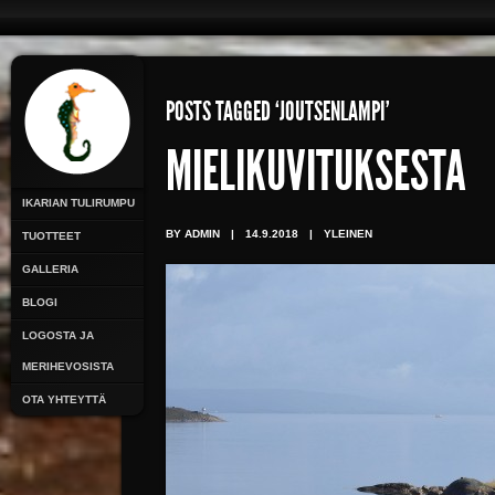
POSTS TAGGED ‘JOUTSENLAMPI’
MIELIKUVITUKSESTA
IKARIAN TULIRUMPU
BY ADMIN
|
14.9.2018
|
YLEINEN
TUOTTEET
GALLERIA
BLOGI
LOGOSTA JA
MERIHEVOSISTA
OTA YHTEYTTÄ