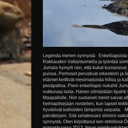
Legenda merien synnystä Enkelilapsista k
Rakkauden Valtaistuimella ja työntää so
Jumala hymyili niin, että kukat kumarsivat
puissa. Perhoset perustivat orkesterin ja l
eläimet keittivät mesimarjoista hilloa ja k
pesäpalloa. Pieni enkelilapsi nukahti Juma
nukkuvaa lasta. Hänen silmästään tipahti y
Maapallolle. Niin suolaiset meret saivat alku
helmapitsejään nostellen, kun lapset leikki
hyväilivät kallioiden lämpimiä varpaita.
päiväkirjani. Sitä selatessani silmiini sat
synnystä. Olen kirjoittanut sen retriitiss
marraskuussa 2013. Ilman mielikuvituksen 