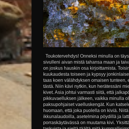
Toukotervehdys! Onneksi minulla on täysi
sivulleni aivan mistä tahansa maan ja tai
on joskus hauskin osa kirjoittamista. Toisi
kuukaudesta toiseen ja kypsyy jonkinlaise
taas koen välähdyksen omaisen tunteen, ett
tästä. Niin kävi nytkin, kun herätessäni mi
kivet. Asia johtui varmasti siitä, että jalka
pikkuvaelluksen jälkeen, vaikka minulla ol
paksupohjaiset vaelluskengät. Kun katse
huomaan, että joka puolella on kiviä. Niit
ikkunalaudoilla, asetelmina pöydillä ja la
porraskäytävässä on muutama kivi. Yksittä
taskuista ja sieltä täältä mitä kummallisimm