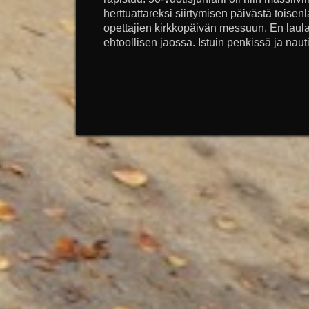
herttuattareksi siirtymisen päivästä toise
opettajien kirkkopäivän messuun. En laul
ehtoollisen jaossa. Istuin penkissä ja nauti