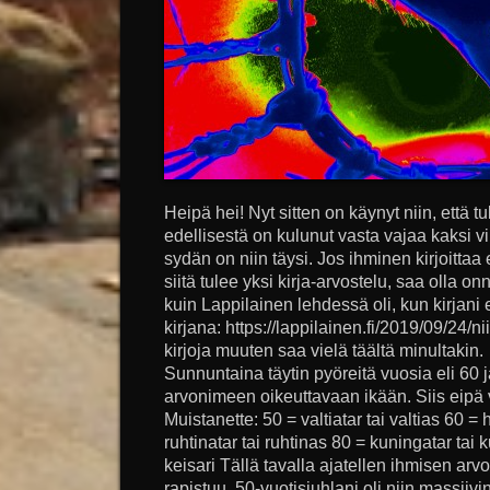
Heipä hei! Nyt sitten on käynyt niin, että tul
edellisestä on kulunut vasta vajaa kaksi vii
sydän on niin täysi. Jos ihminen kirjoitta
siitä tulee yksi kirja-arvostelu, saa olla on
kuin Lappilainen lehdessä oli, kun kirjani 
kirjana: https://lappilainen.fi/2019/09/24/ni
kirjoja muuten saa vielä täältä minultakin
Sunnuntaina täytin pyöreitä vuosia eli 60 j
arvonimeen oikeuttavaan ikään. Siis eipä vi
Muistanette: 50 = valtiatar tai valtias 60 = 
ruhtinatar tai ruhtinas 80 = kuningatar tai 
keisari Tällä tavalla ajatellen ihmisen arv
rapistuu. 50-vuotisjuhlani oli niin massiivi