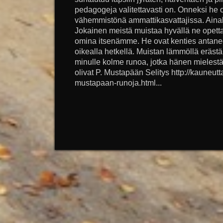
pedagogeja valitettavasti on. Onneksi he 
vähemmistönä ammattikasvattajissa. Ainak
Jokainen meistä muistaa hyvällä ne opetta
omina itsenämme. He ovat kenties antaneet
oikealla hetkellä. Muistan lämmöllä erästä 
minulle kolme runoa, jotka hänen mielest
olivat P. Mustapään Selitys http://kauneutt
mustapaan-runoja.html...