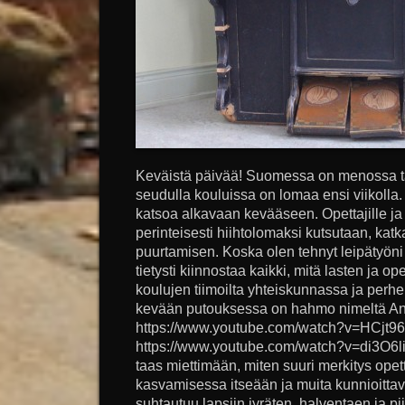
Keväistä päivää! Suomessa on menossa ta
seudulla kouluissa on lomaa ensi viikolla
katsoa alkavaan kevääseen. Opettajille ja 
perinteisesti hiihtolomaksi kutsutaan, ka
puurtamisen. Koska olen tehnyt leipätyön
tietysti kiinnostaa kaikki, mitä lasten ja 
koulujen tiimoilta yhteiskunnassa ja perh
kevään putouksessa on hahmo nimeltä Ans
https://www.youtube.com/watch?v=HCjt9
https://www.youtube.com/watch?v=di3O6li
taas miettimään, miten suuri merkitys opet
kasvamisessa itseään ja muita kunnioittavi
suhtautuu lapsiin jyräten, halventaen ja pii