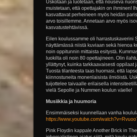
Uskotaan ja luotetaan, että nouseva nuori
muistetaan, että opettajakin on ihminen! I
kasvattavat perheineen myös heidän pari
arvo toisillemme. Annetaan arvo myös iso
kasvatustehtävissä.
Eilen koulussamme oli harrastuskaverini 
näyttämässä niistä kuviaan sekä hienoa ku
noin oppitunnin mittaista esitystä. Kummas
luokilta oli noin 80 opettajineen. Olin ilaht
yllättynyt, kuinka tarkkaavaisesti oppilaat
Tuosta tilanteesta taas huomasi, että lapset
kiinnostuneita monenlaisista ilmiöistä. Usk
tuijottelee taivaalle erilaisella intensiteet
vielä Sepolle ja Nummen koulun väelle!
Musiikkia ja huumoria
Ensimmäiseksi kuunnellaan vanha koulul
https://www.youtube.com/watch?v=Rvuo
Pink Floydin kappale Another Brick in Th
inhorealistinen ajatus siitä, mitä koulu pah