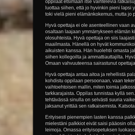
oppilaat etsimään itse vaihtelevia ratkais
luottaa siihen, että jo hyvinkin pieni lap
toki vielä pieni elämänkokemus, mutta jo p
Hyvä opettaja ei ole asenteellinen vaan av
osaltaan laajaan ymmärrykseen elämän kir
olosuhteista. Hyvä opettaja on siis laajast
maailmasta. Hänellä on hyvät kommunikoint
aikuisten kanssa. Hän huolehtii omasta j
siihen kollegoilta ja ammattiauttajilta. Hy
Omaan vahvuuteensa sairastunut opettaja
Hyvä opettaja antaa aitoa ja rehellistä pal
kohdistu oppilaan persoonaan, vaan tekem
vaihtoehtoisen mallin, miten toimia jatkoss
tarkkarajaista. Oppilas tunnistaa kyllä se
tehtävässä sinulla on selvästi suuria vaike
jaksanut yrittää sen ratkaisemista. Katsot
Erityisesti pienempien lasten kanssa palkk
mielestäni palkkiot eivät saisi pääosin olla 
leimoja. Omassa erityisopetuksen luokassa