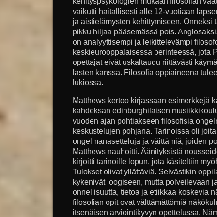
kehityspsykologien mukaan filosofian vaat
vaikutti haitallisesti alle 12-vuotiaan lap
ja aistielämysten kehittymiseen. Onneksi tä
pikku hiljaa pääsemässä pois. Anglosaksi
on analyyttisempi ja leikittelevämpi filoso
keskieurooppalaisessa perinteessä, jota 
opettajat eivät uskaltaudu riittävästi käym
lasten kanssa. Filosofia oppiaineena tule
lukiossa.
Matthews kertoo kirjassaan esimerkkejä k
kahdeksan edinburghilaisen musiikkikoul
vuoden ajan pohtiakseen filosofisia ongelm
keskustelujen pohjana. Tarinoissa oli joit
ongelmanasetteluja ja väittämiä, joiden po
Matthews nauhoitti. Äänityksistä noussei
kirjoitti tarinoille lopun, jota käsiteltiin
Tulokset olivat yllättäviä. Selvästikin oppil
kykenivät loogiseen, mutta polveilevaan 
onnellisuutta, tietoa ja etiikkaa koskevia n
filosofian opit ovat välttämättömiä näköku
itsenäisen arviointikyvyn opettelussa. Näm