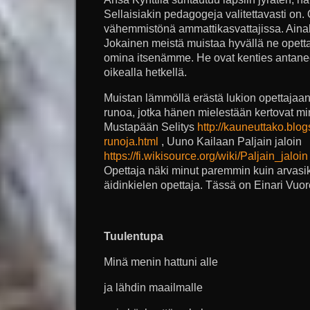
Sellaisiakin pedagogeja valitettavasti on.
vähemmistönä ammattikasvattajissa. Ainak
Jokainen meistä muistaa hyvällä ne opetta
omina itsenämme. He ovat kenties antaneet
oikealla hetkellä.
Muistan lämmöllä erästä lukion opettajaan
runoa, jotka hänen mielestään kertovat min
Mustapään Selitys
http://kauneuttako.blo
runoja.html
, Uuno Kailaan Paljain jaloin
https://fi.wikisource.org/wiki/Paljain_jaloin
Opettaja näki minut paremmin kuin arvasik
äidinkielen opettaja. Tässä on Einari Vuor
Tuulentupa
Minä menin hattuni alle
ja lähdin maailmalle