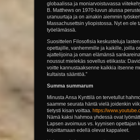
globaalissa ja moniarvoistuvassa viiteke
B. Matthews on 1970-luvun alussa perustetu
uranuurtaja ja on ainakin aiemmin työskenn
Massachusettsin yliopistossa. Nyt en ole t
työelämässä.
Suosittelen Filosofisia keskusteluja laste
opettajille, vanhemmille ja kaikille, joilla
ajattelijoina ja oman elämänsä sankareina
noussut mielekäs sovellus etiikasta: David
voitte kannustaaksenne kaikkia itsenne 
kultaista sääntöä.”
Summa summarum
Minusta Ansa Kynttilä on tervetullut hahm
saamme seurata häntä vielä joidenkin vii
tietysti kisan voittaa.
https://www.youtube
Nämä kaksi hahmoa yhdessä ovat lyömättö
Lapsen avoimuus vs. kyynisen opettajan k
kirjoittamaan edellä olevat kappaleet.