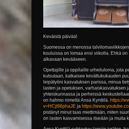
Keväistä päivää!
Suomessa on menossa talvilomaviikkojen
kouluissa on lomaa ensi viikolla. Ehkä on
alkavaan kevääseen.
Opettajille ja oppilaille urheiluloma, jota p
kutsutaan, katkaisee kevätlukukauden puu
leipätyöni kasvatuksen parissa, minua tiety
lasten ja opetuksen, varhaiskasvatuksen ja
yhteiskunnassa ja perheissä keskustell
on hahmo nimeltä Ansa Kynttilä.
https://
v=HCjt96phaJE
ja
https://www.youtube.c
pistänyt minut taas miettimään, miten suur
on lasten kasvamisessa itseään ja muita ku
Ansa Kynttilä suhtautuu lapsiin jyräten, ha