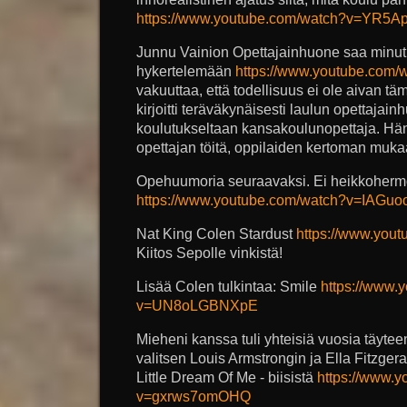
https://www.youtube.com/watch?v=YR5
Junnu Vainion Opettajainhuone saa minut a
hykertelemään
https://www.youtube.com
vakuuttaa, että todellisuus ei ole aivan t
kirjoitti teräväkynäisesti laulun opettajai
koulutukseltaan kansakoulunopettaja. Hän
opettajan töitä, oppilaiden kertoman muk
Opehuumoria seuraavaksi. Ei heikkoherm
https://www.youtube.com/watch?v=IAGu
Nat King Colen Stardust
https://www.you
Kiitos Sepolle vinkistä!
Lisää Colen tulkintaa: Smile
https://www.
v=UN8oLGBNXpE
Mieheni kanssa tuli yhteisiä vuosia täytee
valitsen Louis Armstrongin ja Ella Fitzger
Little Dream Of Me - biisistä
https://www.
v=gxrws7omOHQ