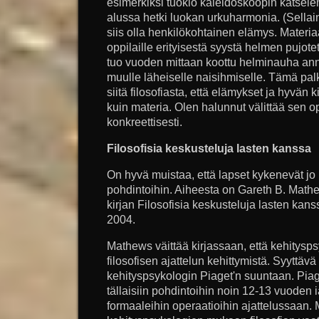
esimerkiksi tuokio kaleidoskoopin katselemi
alussa hetki luokan urkuharmonia. (Sellain
siis olla henkilökohtainen elämys. Materi
oppilaille erityisestä syystä helmen pujot
tuo vuoden mittaan koottu helminauha annet
muulle läheiselle naisihmiselle. Tämä pa
siitä filosofiasta, että elämykset ja hyvän
kuin materia. Olen halunnut välittää sen opp
konkreettisesti.
Filosofisia keskusteluja lasten kanssa
On hyvä muistaa, että lapset kykenevät jo h
pohdintoihin. Aiheesta on Gareth B. Mathe
kirjan Filosofisia keskusteluja lasten ka
2004.
Mathews väittää kirjassaan, että kehityspsy
filosofisen ajattelun kehittymistä. Syyttäv
kehityspsykologin Piaget'n suuntaan. Pia
tällaisiin pohdintoihin noin 12-13 vuoden iä
formaaleihin operaatioihin ajattelussaan. 