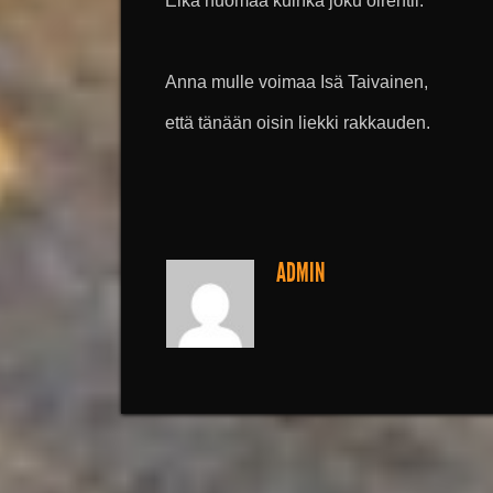
Eikä huomaa kuinka joku oirehtii.
Anna mulle voimaa Isä Taivainen,
että tänään oisin liekki rakkauden.
ADMIN