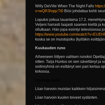
Willy DeVille When The Night Falls
https
v=wQR3hqqcTt0
Biisi johdattaa kohti seu
Lopuksi joikua lauantaina 17.2. menehtyne
Veljeni harrasti laajasti saamen kieltä ja 
ollutkaan. Hän jopa esiintyi televisiossa j
https://www.youtube.com/watch?v=EU
koska se on muistojoiku (kylläkin esittäjän
Kuukauden runo
Aiheeseen liittyen valitsen runoksi Opetta
sitten. Tarja Huntus on sen säveltänyt ja s
soitinryhmä on esittänyt sen pari kertaa 
kirkossa.
Opettajan laulu
Liian harvoin muistan kaikkein hiljaisimma
Liian harvoin kuulen toiveet sydänten.