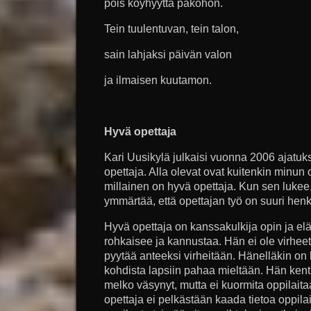
pois köyhyyttä pakohon.
Tein tuulentuvan, tein talon,
sain lahjaksi päivän valon
ja ilmaisen kuutamon.
Hyvä opettaja
Kari Uusikylä julkaisi vuonna 2006 ajatuk
opettaja. Alla olevat ovat kuitenkin minun o
millainen on hyvä opettaja. Kun sen lukee
ymmärtää, että opettajan työ on suuri hen
Hyvä opettaja on kanssakulkija opin ja el
rohkaisee ja kannustaa. Hän ei ole virheet
pyytää anteeksi virheitään. Hänelläkin on 
kohdista lapsiin pahaa mieltään. Hän kenti
melko väsynyt, mutta ei kuormita oppilait
opettaja ei pelkästään kaada tietoa oppil