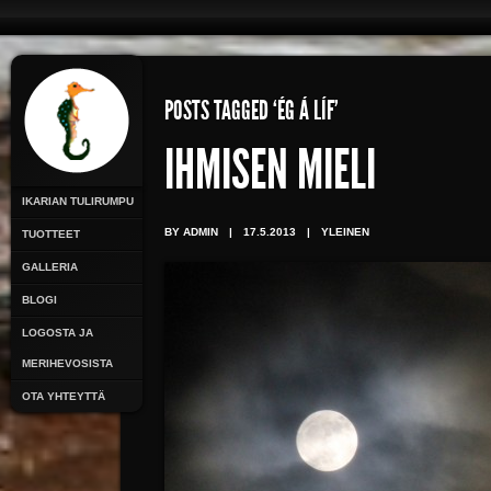
POSTS TAGGED ‘ÉG Á LÍF’
IHMISEN MIELI
IKARIAN TULIRUMPU
BY ADMIN
|
17.5.2013
|
YLEINEN
TUOTTEET
GALLERIA
BLOGI
LOGOSTA JA
MERIHEVOSISTA
OTA YHTEYTTÄ