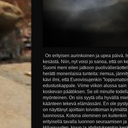
On erityisen aurinkoinen ja upea päivä. Is
kesästä. Niin, nyt voisi jo sanoa, että on
Suomi meni eilen jatkoon puolivälieräotte
herätti monenlaisia tunteita: riemua, jänni
kävi ilmi, että Euroviisujenkin ”loppuma
edustuskappale. Viime viikon alussa sain 
koskevan päätöksen. Se oli minulle todell
myönteinen. On siis syytä olla hyvällä miele
käänteen tekevä elämässäni. En ole pysty
on näyttänyt ajoittain toivottoman kylmält
luonnossa. Kotona oleminen on kuitenkin 
erityisellä tavalla luonnon seuraamisen ja
Hiljaisuuden, kivun ja ahdistuksenkin keske