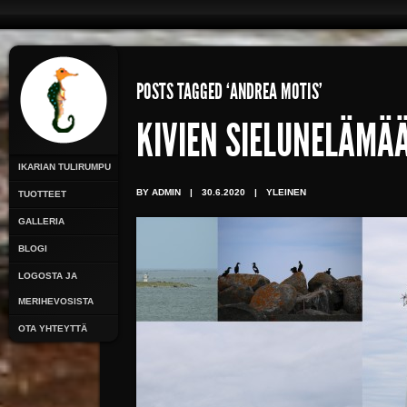
POSTS TAGGED ‘ANDREA MOTIS’
KIVIEN SIELUNELÄMÄ
IKARIAN TULIRUMPU
BY ADMIN
|
30.6.2020
|
YLEINEN
TUOTTEET
GALLERIA
BLOGI
LOGOSTA JA
MERIHEVOSISTA
OTA YHTEYTTÄ