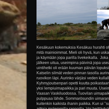
Kesäkuun kokemuksia Kesäkuu hurahti ohi 
mitä mainioimmat. Mieli oli hyvä, kun usk
ja käymään jopa parilla livekeikalla. Joka
jälkeen uitua, useimpina päivinä jopa us
uintihetki oli erään kuuman päivän lopuksi
Katselin silmät veden pinnan tasolla aurin
ruovikon läpi. Aurinko värjäsi veden kullalla
Kyhmyjoutsenpari opetti kuutta poikastaan
yksi lempiuimapaikka ja pari muuta. Usei
Vaasan Vaskiluodossa. Tuovilan uimapaikk
pulppuaa lähde. Sommarösundin uimarant
kuitenkin kaikista ihanin paikka. Kun ui "su
aittoja molemmilla rannoilla. Voi heittäytyä