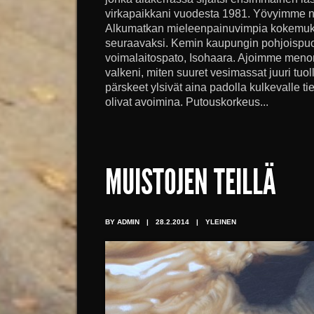
virkapaikkani vuodesta 1981. Yövyimme näi
Alkumatkan mieleenpainuvimpia kokemuks
seuraavaksi. Kemin kaupungin pohjoispuo
voimalaitospato, Isohaara. Ajoimme menom
valkeni, miten suuret vesimassat juuri tuol
pärskeet ylsivät aina padolla kulkevalle tie
olivat avoimina. Putouskorkeus...
MUISTOJEN TEILLÄ
BY ADMIN
|
28.2.2014
|
YLEINEN