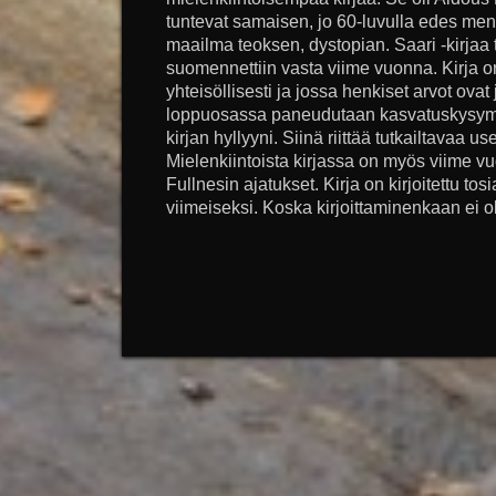
tuntevat samaisen, jo 60-luvulla edes menn
maailma teoksen, dystopian. Saari -kirjaa 
suomennettiin vasta viime vuonna. Kirja o
yhteisöllisesti ja jossa henkiset arvot ovat
loppuosassa paneudutaan kasvatuskysymyk
kirjan hyllyyni. Siinä riittää tutkailtavaa
Mielenkiintoista kirjassa on myös viime 
Fullnesin ajatukset. Kirja on kirjoitettu tos
viimeiseksi. Koska kirjoittaminenkaan ei ol