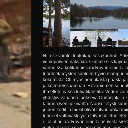
Niin se vaihtui toukokuu kesäkuuhun! Arti
viimepäivien näkymiä. Olimme siis käym
vanhoissa kotikunnissani Rovaniemellä ja
luontoelämysten suhteen hyvin monipuol
kokemista. Oli myös riemukasta päästä ja
jälkeen reissaamaan. Rovaniemen seudul
ihmettelemässä tulvatilanteita. Veden vo
yhdistyy vapaana juokseva Ounasjoki ja ka
lähinnä Kemijokivartta. Nousi tietysti suur
joiden kodit ja mökit olivat tulvan uhkaami
tehneet valtavasti työtä tulvasuojelun et
ei ollut pulaa. Rovaniemellä asuvista sisk
jonka alakerrassa sijaitsi ensimmäinen la