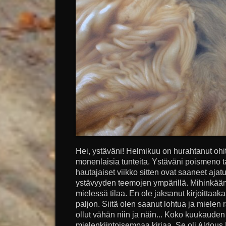
Hei, ystäväni! Helmikuu on hurahtanut ohit
monenlaisia tunteita. Ystäväni poismeno 
hautajaiset viikko sitten ovat saaneet aja
ystävyyden teemojen ympärillä. Mihinkään 
mielessä tilaa. En ole jaksanut kirjoittaak
paljon. Siitä olen saanut lohtua ja miele
ollut vähän niin ja näin... Koko kuukauden 
mielenkiintoisempaa kirjaa. Se oli Aldous