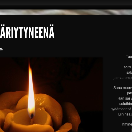
ÄÄRIYTYNEENÄ
EN
Tuul
soitt
sal
ja maaemo s
Sana muova
jot
Hän sai 
soluihi
sydämeensä s
luihinsa 
Ihmine