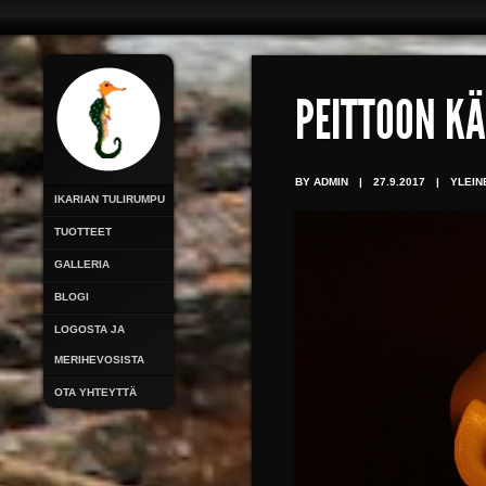
PEITTOON K
BY ADMIN
|
27.9.2017
|
YLEIN
IKARIAN TULIRUMPU
TUOTTEET
GALLERIA
BLOGI
LOGOSTA JA
MERIHEVOSISTA
OTA YHTEYTTÄ