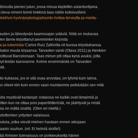
sivulta pienen jutun, jossa minua käytettiin asiantuntijana.
leva nimeni toimii linkkinä taas näille kotisivuilleni.
kkeli/voi-hyvin/psykologia/luonto-hoitaa-terveytta-ja-mielta-
skauden ja lähestyvän kaamosajan ystäviä. Niitä on mukavaa
en tänne kirjoittanut aiemminkin kirjoista
ta-ja-lukemista/
Carlos Ruiz Zafónilta oli tuossa kirjoituksessa
n kaksi muuta kirjaansa: Taivasten vanki (Otava 2011) ja Henkien
joittuvat Barcelonaan. Taas minun piti ottaa kynä avuksi, jotta
e nyt teidän kanssanne. Kolme ensimmäistä on Taivasten
stä.
ito kukassa, jos ei sitä osaa arvostaa, on tyhmä kuin lahna.
n olleet niin kuin ennen vaan muistamme pelkästään sen mitä
ulla myytävät kastanjat: ostaessa ne kaikki ovat lämpimiä ja
itten kun ne ottaa pois paperitötteröstä, ne jäähtyvät ja niistä
a on mätiä sisältä. (Olen eri mieltä.)
dottomien yritysten salaisuus.
suuksia, jotka vievät miehen hautaan ennen aikojaan.
aasin suuhun. (vrt. Ei helmiä sioille!)
ää ihmisen tulevaisuus on poikkeuksetta hänen