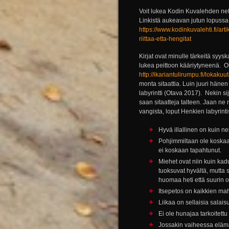
Voit lukea Kodin Kuvalehden netti
Linkistä aukeavan jutun lopussa o
https://www.kodinkuvalehti.fi/arti
riittaa-etta-hengitat
Kirjat ovat minulle tärkeitä syy
lukea peittoon kääriytyneenä. Ol
http://ikariantulirumpu.fi/lokakuu
monta sitaattia. Luin juuri häne
labyrintti (Otava 2017). Nekin si
saan sitaatteja talteen. Jaan n
vangista, loput Henkien labyrinti
Hyvä illallinen on kuin ne
Pohjimmiltaan ole koskaa
ei koskaan tapahtunut.
Miehet ovat niin kuin kad
tuoksuvat hyvältä, mutta s
huomaa heti että suurin os
Itsepetos on kaikkien mah
Liikaa on sellaisia salai
Ei ole hunajaa tarkoitettu 
Jossakin vaiheessa eläm