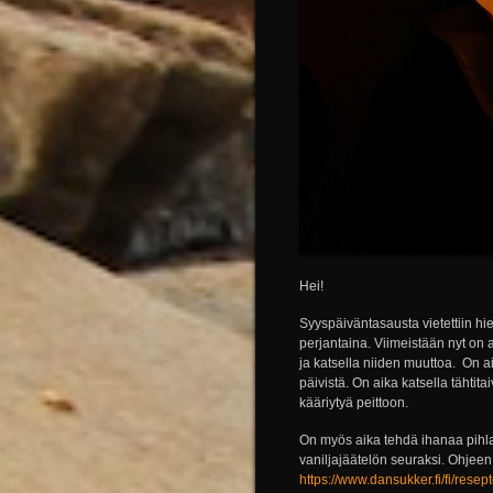
Hei!
Syyspäiväntasausta vietettiin hi
perjantaina. Viimeistään nyt on 
ja katsella niiden muuttoa. On a
päivistä. On aika katsella tähtita
kääriytyä peittoon.
On myös aika tehdä ihanaa pihl
vaniljajäätelön seuraksi. Ohjeen 
https://www.dansukker.fi/fi/rese