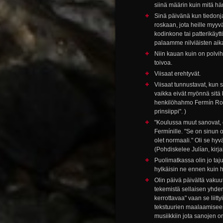
siinä määrin kuin mitä hän
Sinä päivänä kun tiedonja
roskaan, jota heille myyv
kodinkone tai patterikäy
palaamme nilviäisten aik
Niin kauan kuin on polvih
toivoa.
Viisaat erehtyvät.
Viisaat tunnustavat, kun 
vaikka eivät myönnä sitä 
henkilöhahmo Fermín Rom
prinsiippi". )
"Koulussa muut sanovat, 
Fermínille. "Se on sinun 
olet normaali." Oli se hyv
(Pohdiskelee Julían, kirjai
Puolimatkassa olin jo taj
hylkäisin ne ennen kuin hy
Olin päivä päivältä vakuut
tekemistä sellaisen yhdent
kerrottavaa" vaan se liitt
tekstuurien maalaamiseen
musiikkiin jota sanojen or