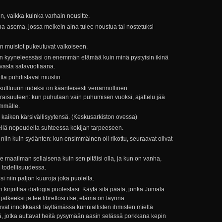
, vaikka kuinka varhain nousitte.
una-asema, jossa melkein aina tulee noustua tai nostetuksi
 muistot pukeutuvat valkoiseen.
un kyyneleessäsi on enemmän elämää kuin minä pystyisin ikinä
 vasta satavuotiaana.
tta puhdistavat muistin.
lttuurin indeksi on käänteisesti verrannollinen
araisuuteen: kun puhutaan vain puhumisen vuoksi, ajattelu jää
emmälle.
ä kaiken kärsivällisyytensä. (Keskusarkiston ovessa)
sellä nopeudella suhteessa kokijan tarpeeseen.
 niin kuin sydänten: kun ensimmäinen oli rikottu, seuraavat olivat
ee maailman sellaisena kuin sen pitäisi olla, ja kun on vanha,
 todellisuudessa.
lisi niin paljon kuuroja joka puolella.
kirjoittaa dialogia puolestasi. Käytä sitä päätä, jonka Jumala
jatkeeksi ja tee librettosi itse, elämä on täynnä
vat innokkaasti täyttämässä kunniallisten ihmisten mieltä
llä, jotka auttavat heitä pysymään aasin selässä porkkana kepin