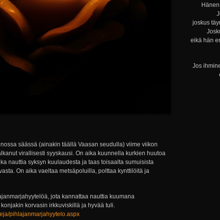
Hänen 
J
joskus täy
Josku
eikä hän e
Jos ihmine
enossa säässä (ainakin täällä Vaasan seudulla) viime viikon
alkanut virallisesti syyskausi. On aika kuunnella kurkien huutoa
ika nauttia syksyn kuulaudesta ja taas toisaalta sumuisista
ivasta. On aika vaeltaa metsäpoluilla, polttaa kynttilöitä ja
ajanmarjahyytelöä, jota kannattaa nauttia kuumana
konjakin korvasin irkkuviskillä ja hyvää tuli.
pteja/pihlajanmarjahyytelo.aspx