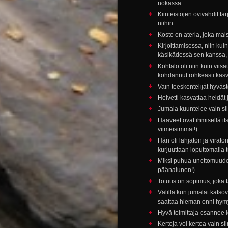
nokassa.
Kiinteistöjen ovivahdit ta
niihin.
Kosto on ateria, joka mai
Kirjoittamisessa, niin kui
käsikädessä sen kanssa, m
Kohtalo oli niin kuin vii
kohdannut rohkeasti kasv
Vain teeskentelijät hyväst
Helvetti kasvattaa heidät j
Jumala kuuntelee vain sill
Haaveet ovat ihmisellä it
viimeisimmät!)
Hän oli lahjaton ja virato
kurjuuttaan loputtomalla 
Miksi puhua unettomuudes
päänalunen!)
Totuus on sopimus, joka ta
Välillä kun jumalat katsov
saattaa hieman onni hymy
Hyvä toimittaja osannee lö
Kertoja voi kertoa vain si