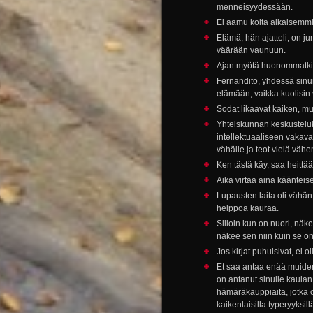
menneisyydessään.
Ei aamu koita aikaisemmin
Elämä, hän ajatteli, on j
väärään vaunuun.
Ajan myötä huonommatkin
Fernandito, yhdessä sin
elämään, vaikka kuolisin
Sodat likaavat kaiken, mu
Yhteiskunnan keskusteluku
intellektuaaliseen vakav
vähälle ja teot vielä väh
Ken tästä käy, saa heittä
Aika virtaa aina kääntei
Lupausten laita oli vähän
helppoa kauraa.
Silloin kun on nuori, näk
näkee sen niin kuin se on
Jos kirjat puhuisivat, ei o
Et saa antaa enää muiden 
on antanut sinulle kaulan 
hämäräkauppiaita, jotka o
kaikenlaisilla typeryyksi