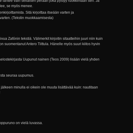
se lähtee vain sellaisen perään joka pystyy ruokkimaan sen. Ja
tulee, se myös menee.
kirjoittamista. Sitä kirjoittaa itseään varten ja
 varten. (Tekstin muokkaamisesta)
 Zafónin tekstiä. Välimerkit kirjoitin sitaatteihin juuri niin kuin
 on suomentanut Antero Tiittula. Hänelle myös suuri kiitos hyvin
selostekirjasta Uupunut nainen (Teos 2009) lisään vielä yhden
esta seuraa uupumus.
n jälkeen minulla ei oikein ole muuta lisättävää kuin: nautitaan
!
oppuruno on vielä luvassa.