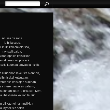
Alussa oli sana
ja hiljaisuus.
i kulki kallionkoloissa,
ravisteli pajua,
i vaahtopäillä kaislikkoa,
amat tanssivat pilvissä
ylki kuumaa laavaa ja rikkiä.
si luonnonsävelistä olennon,
a ihmiseksi kutsutaan.
vereensä kaislojen suhinan,
nsa meren aaltojen valssin,
alaman tulen ja ukkosen jylyn,
ja lihaksiinsa kallion laulun.
n oli kauneinta musiikkia
ja täydellisin soitin.