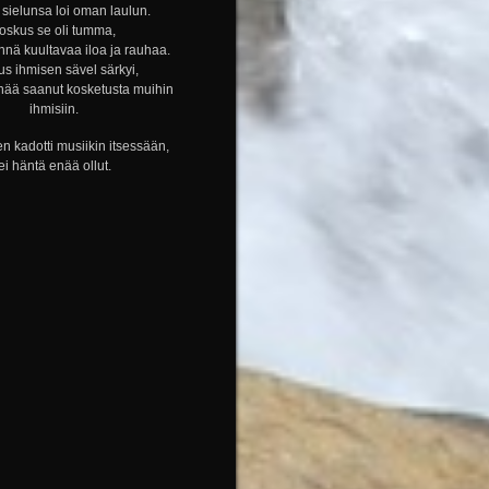
sielunsa loi oman laulun.
oskus se oli tumma,
nnä kuultavaa iloa ja rauhaa.
s ihmisen sävel särkyi,
nää saanut kosketusta muihin
ihmisiin.
n kadotti musiikin itsessään,
ei häntä enää ollut.