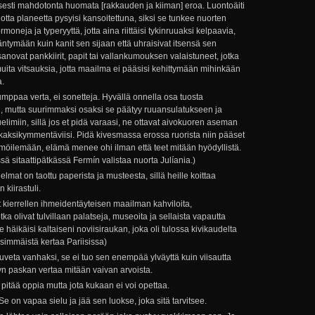
isesti mahdotonta huomata [rakkauden ja kiiman] eroa. Luontoäiti
jotta planeetta pysyisi kansoitettuna, siksi se tunkee nuorten
oneja ja typeryyttä, jotta aina riittäisi tykinruuaksi kelpaavia,
sääntymään kuin kanit sen sijaan että uhraisivat itsensä sen
sanovat pankkiirit, papit tai vallankumouksen valaistuneet, jotka
 muita vitsauksia, jotta maailma ei pääsisi kehittymään mihinkään
a.
mppaa verta, ei sonetteja. Hyvällä onnella osa tuosta
n, mutta suurimmaksi osaksi se päätyy ruuansulatukseen ja
limiin, sillä jos et pidä varaasi, ne ottavat aivokuoren aseman
t kaksikymmentäviisi. Pidä kivesmassa erossa ruorista niin pääset
möilemään, elämä menee ohi ilman että teet mitään hyödyllistä.
 sitaattipätkässä Fermín valistaa nuorta Julíania.)
mat on taottu paperista ja musteesta, sillä heille koittaa
 kiirastuli.
 kierrellen ihmeidentäyteisen maailman kahviloita,
tka olivat tulvillaan palatseja, museoita ja sellaista vapautta
e häikäisi kaltaiseni noviisiraukan, joka oli tulossa kivikaudelta
nsimmäistä kertaa Pariisissa)
ruveta vanhaksi, se ei tuo sen enempää ylväyttä kuin viisautta
yn paskan vertaa mitään vaivan arvoista.
 pitää oppia mutta jota kukaan ei voi opettaa.
e on vapaa sielu ja jää sen luokse, joka sitä tarvitsee.