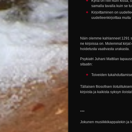
Kynä on niin kuin kissa, 
samalla tavalla kuin se 
Kirjoittaminen on uudelleen
uudelleenkirjoittaa muita
Näin olemme kahlanneet 1291 sivua
ne kirjoissa on. Molemmat kirjat
hoidetusta vaativasta urakasta.
Psykiatri Juhani Mattilan tapaus
sitaatin:
Toiveiden tukahduttamis
Tällaisen filosofisen ilotulitukse
kirjoista ja kaikista syksyn iloista
***
Jokunen musiikkikappalekin ja l