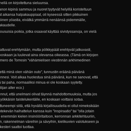
ellä on kirjoitettuna sieluunsa.
non kipinä sammuu ja nuoret tyytyvät helyillä koristeltuun
ät aikansa halpakauppiaat, oli kyseessä sitten pikkuinen
ttöinen yöastia, eivätkä ymmärrä nenäänsä pidemmälle,
akaudelle.
ousuisia poikia, jotka osaavat käyttää sivistyssanoja, on vielä
sattuvat erehtymään, mutta pölkkypäät erehtyvät jatkuvasti,
koskaan ja luulevat aina olevansa oikeassa. (Tämä on kirjojen
ero de Torresin "vähämielisen viestinnän arkhimedinen
että minä olen vähän outo", tunnustin eräänä päivänä
onnesi. Voit alkaa huolestua sinä päivänä, kun ne sanovat, että
ä tai paha, normaaliksi minua ei ole koskaan syytetty.
lijan alter eco.)
unnut, että unelmani olivat täynnä mahdottomuuksia, mutta jos
ökkäisin taistelukentälle, en koskaan voittaisi sotaa.
tuneempi siitä, että hyvällä kirjallisuudella ei ollut nimeksikään
ekevän haihattelun kanssa kuin "inspiraatio" tai "olla jotain
yi enemmän kielen insinööritaitoon, kerronnan arkkitehtuuriin,
, rakennelman väreihin ja sävyihin, kielikuvien valotukseen ja
kesteri saattoi tuottaa.