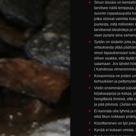
Sinun iässäsi on kemiall
tarvitsee näitä temppuja, 
suoniin roppakaupalla horm
jotka olisivat valmiita li
puolesta, mitä milloinkin 
tarvitsevat idealisteja ja
vaan pysyisi aina saman
Sydän on sisäelin joka pu
virtauksesta yltää päähä
sinun tapauksessasi sukue
siihen saakka, että täytä
satamaan. Jos lähdet höl
( Kahdessa viimeisimmässä
Kovaonnisia ne joiden unel
turhuuksien ja pettymysten
Vietin ensimmäiset päivät
kirjakauppoja ja katuja, jo
hengittäviä ihmisiä, että s
ja pää pilvissä. (Julían e
Ei kannata olla tyhmä ja 
eikä tikun nokkaan pistet
Kirjoittaminen on työ joka
Kynää ei kukaan omista. S