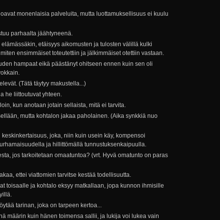
rjoavat monenlaisia palveluita, mutta luottamuksellisuus ei kuulu
stuu parhaalta jäähtyneenä.
n elämässäkin, etäisyys aikomusten ja tulosten välillä kulki
iten ensimmäiset toteutettiin ja jälkimmäiset otettiin vastaan.
sauden hampaat eikä päästänyt ohitseen ennen kuin sen oli
okkain.
elevät. (Tätä täytyy makustella...)
a he liittoutuvat yhteen.
oin, kun anotaan jotain sellaista, mitä ei tarvita.
sellään, mutta kohtalon jakaa paholainen. (Aika synkkiä nuo
n keskinkertaisuus, joka, niin kuin usein käy, kompensoi
turhamaisuudella ja hillittömällä tunnustuksenkaipuulla.
ta, jos tarkoitetaan omaatuntoa? (vrt. Hyvä omatunto on paras
kaa, ettei viattomien tarvitse kestää todellisuutta.
at toisaalle ja kohtalo eksyy matkallaan, jopa kunnon ihmisille
illä.
ytää tarinan, joka on tarpeen kertoa...
inä määrin kuin hänen toimensa sallii, ja lukija voi lukea vain