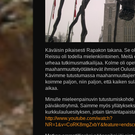
Käväisin pikaisesti Rapakon takana. Se o
Reissu oli todella mielenkiintoinen. Meitä
urheaa tutkimusmatkailijaa. Kolme oli opetu
maahanmuuttotyötätekevät ihmiset Oulust
Kävimme tutustumassa maahanmuuttajien
koimme paljon, niin paljon, että kaiken s
aikaa.
Minulle mieleenpainuvin tutustumiskohde ol
päiväkotiryhmä. Saimme myös yllätykse
kurkkulauluesityksen, jotain tämäntapaista
http://www.youtube.com/watch?
NR=1&v=CoRK8mgZxbY&feature=endsc