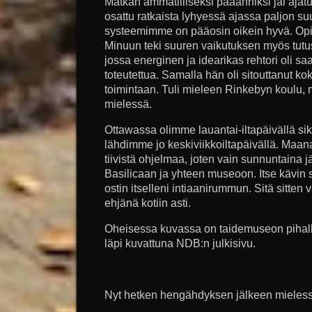
Matkan ammatilliseksi pääanniksi jäi ajatu
osattu ratkaista lyhyessä ajassa paljon su
systeemimme on pääosin oikein hyvä. Opitt
Minuun teki suuren vaikutuksen myös tut
jossa energinen ja idearikas rehtori oli sa
toteutettua. Samalla hän oli sitouttanut 
toimintaan. Tuli mieleen Rinkebyn koulu,
mielessä.
Ottawassa olimme lauantai-iltapäivällä sik
lähdimme jo keskiviikkoiltapäivällä. Maana
tiivistä ohjelmaa, joten vain sunnuntaina 
Basilicaan ja yhteen museoon. Itse kävin 
ostin itselleni intiaanirummun. Sitä sitten v
ehjänä kotiin asti.
Oheisessa kuvassa on taidemuseon pihal
läpi kuvattuna NDB:n julkisivu.
Nyt hetken hengähdyksen jälkeen mielessä