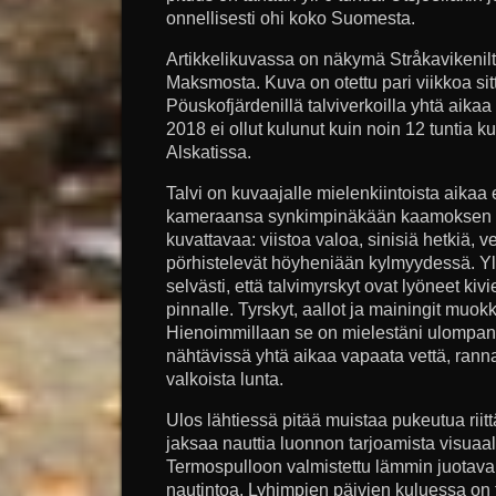
onnellisesti ohi koko Suomesta.
Artikkelikuvassa on näkymä Stråkavikenilt
Maksmosta. Kuva on otettu pari viikkoa si
Pöuskofjärdenillä talviverkoilla yhtä aik
2018 ei ollut kulunut kuin noin 12 tuntia
Alskatissa.
Talvi on kuvaajalle mielenkiintoista aikaa 
kameraansa synkimpinäkään kaamoksen pä
kuvattavaa: viistoa valoa, sinisiä hetkiä, ve
pörhistelevät höyheniään kylmyydessä. Yl
selvästi, että talvimyrskyt ovat lyöneet kivi
pinnalle. Tyrskyt, aallot ja mainingit muo
Hienoimmillaan se on mielestäni ulompan
nähtävissä yhtä aikaa vapaata vettä, ran
valkoista lunta.
Ulos lähtiessä pitää muistaa pukeutua rii
jaksaa nauttia luonnon tarjoamista visuaal
Termospulloon valmistettu lämmin juotava j
nautintoa. Lyhimpien päivien kuluessa on 