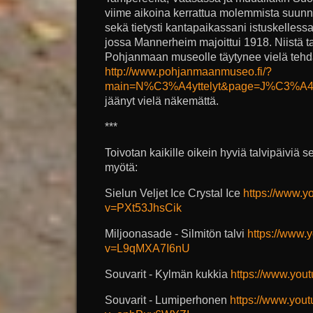
viime aikoina kerrattua molemmista suunnis
sekä tietysti kantapaikassani istuskelless
jossa Mannerheim majoittui 1918. Niistä 
Pohjanmaan museolle täytynee vielä tehdä 
http://www.pohjanmaanmuseo.fi/?
main=N%C3%A4yttelyt&page=J%C3%A
jäänyt vielä näkemättä.
***
Toivotan kaikille oikein hyviä talvipäiviä
myötä:
Sielun Veljet Ice Crystal Ice
https://www.
v=PXt53JhsCik
Miljoonasade - Silmitön talvi
https://www.
v=L9qMXA7I6nU
Souvarit - Kylmän kukkia
https://www.yo
Souvarit - Lumiperhonen
https://www.you