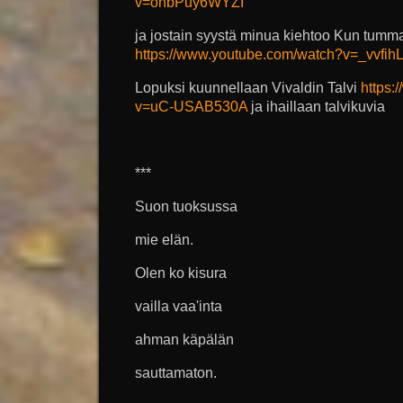
v=onbPuy6WYZI
ja jostain syystä minua kiehtoo Kun tumma
https://www.youtube.com/watch?v=_vvfihL
Lopuksi kuunnellaan Vivaldin Talvi
https:
v=uC-USAB530A
ja ihaillaan talvikuvia
***
Suon tuoksussa
mie elän.
Olen ko kisura
vailla vaa'inta
ahman käpälän
sauttamaton.