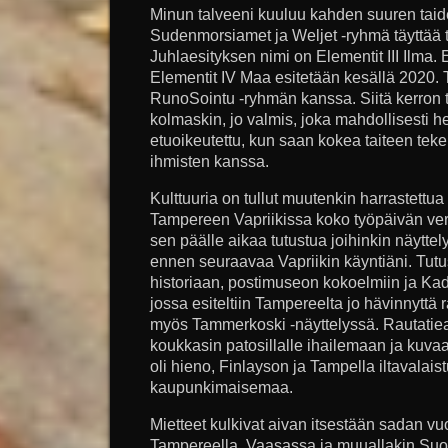
Minun talveeni kuuluu kahden suuren taide
Sudenmorsiamet ja Weljet -ryhmä täyttää 
Juhlaesityksen nimi on Elementit III Ilma.
Elementit IV Maa esitetään kesällä 2020. 
RunoSointu -ryhmän kanssa. Siitä kerron
kolmaskin, jo valmis, joka mahdollisesti h
etuoikeutettu, kun saan kokea taiteen tek
ihmisten kanssa.
Kulttuuria on tullut muutenkin harrastettua 
Tampereen Vapriikissa koko työpäivän ve
sen päälle aikaa tutustua joihinkin näyttely
ennen seuraavaa Vapriikin käyntiäni. Tut
historiaan, postimuseon kokoelmiin ja Kad
jossa esiteltiin Tampereelta jo hävinnyttä
myös Tammerkoski -näyttelyssä. Rautati
koukkasin patosillalle ihailemaan ja kuva
oli hieno, Finlayson ja Tampella iltavala
kaupunkimaisemaa.
Mietteet kulkivat aivan itsestään sadan vu
Tampereella, Vaasassa ja muuallakin Suom