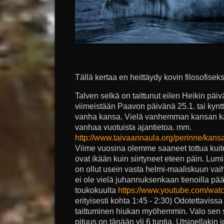
Tällä kertaa en heittäydy kovin filosofiseks
Talven selkä on taittunut eilen Heikin päivä
viimeistään Paavon päivänä 25.1. tai kyntt
vanha kansa. Vielä vanhemman kansan ka
vanhaa vuotuista ajantietoa. mm.
http://www.taivaannaula.org/perinne/kansa
Viime vuosina olemme saaneet tottua kuite
ovat ikään kuin siirtyneet eteen päin. Lum
on ollut usein vasta helmi-maaliskuun v
ei ole vielä juhannuksenkaan tienoilla pää
toukokuulta
https://www.youtube.com/wa
erityisesti kohta 1:45 - 2:30) Odotettavissa
taittuminen hiukan myöhemmin. Valo sen s
pituus on tänään yli 6 tuntia. Utsjoellakin 