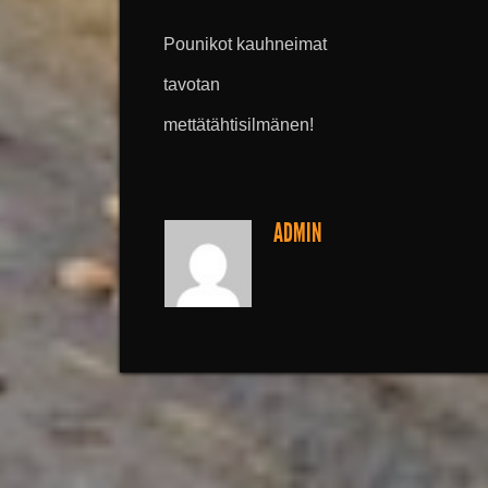
Pounikot kauhneimat
tavotan
mettätähtisilmänen!
ADMIN