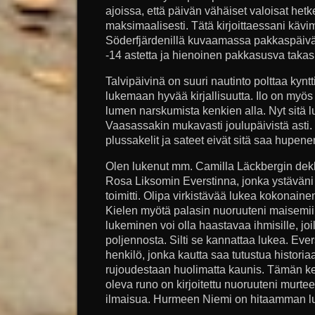
ajoissa, että päivän vähäiset valoisat het
maksimaalisesti. Tätä kirjoittaessani kävi
Söderfjärdenillä kuvaamassa pakkaspäivä
-14 astetta ja hienoinen pakkasusva taka
Talvipäivinä on suuri nautinto polttaa kyntti
lukemaan hyvää kirjallisuutta. Ilo on my
lumen narskumista kenkien alla. Nyt sitä lun
Vaasassakin mukavasti joulupäivistä asti. 
plussakelit ja sateet eivät sitä saa hupe
Olen lukenut mm. Camilla Läckbergin dekka
Rosa Liksomin Everstinna, jonka ystäväni
toimitti. Olipa virkistävää lukea kokonainen 
Kielen myötä palasin nuoruuteni maisemiin.
lukeminen voi olla haastavaa ihmisille, jo
poljennosta. Silti se kannattaa lukea. Ever
henkilö, jonka kautta saa tutustua historia
rujoudestaan huolimatta kaunis. Tämän ker
oleva runo on kirjoitettu nuoruuteni murte
ilmaisua. Hurmeen Niemi on hitaamman l