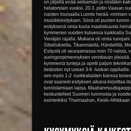
on jäljellä enää seitsemän ja niistäkin kak
helatorstain vuoksi. 20.3. pidin Vaasan s
naisten lounaalla Luonto herää -nimisen v
musiikkiesityksen. Siinä oli puolen tunnin
esityksenä omia kuvia maaliskuusta heinä
kymmenen vuoden kuluessa kaikkialla Su
Venäjän rajalla. Mukana oli omia runojani 
Sibeliukselta, Tikanmäeltä, Händeliltä, Moz
Esitystä oli seuraamassa noin 70 naista, 
auringonpimennyksen verottavan yleisöä.
kymmeniä tunteja ja opetti paljon tekniika
tiedoston nyt usean 3-6 -luokan oppilail
sen myös 1-2 -luokkalaisten kanssa toise
ovat saaneet esityksen aikana kirjoittaa it
tunnistamiaan lajeja. Maahanmuuttajaop
keskustelleet Suomen luonnosta ja vuodena
esimerkiksi Thaimaahan, Keski-Afrikkaan 