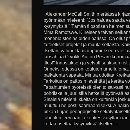
Alexander McCall Smithin eräässä kirjass
pyörimään mieleeni: "Jos haluaa saada va
kysymyksiä." Tämän filosofisen helmen su
Mma Ramotswe. Kiireisenä talven selkänä
monenlaisten asioiden parissa. On ollut p
taiteelliset projektit ja muuta sellaista. K
itseltäni valunut taas uupumukseen viettäv
lausahtaa Orvokki Aution Pesärikko romaani
ittes!" Innostuksen ja velvollisuuksien ris
Onneksi edessä on koulujen urheiluloma. S
palkatonta vapaata. Minua odottaa Kreika
Tarkoitus on pääosin levähtää ja kerätä v
Tapahtumien pyöreissä olen toistuvasti hu
pohdiskella juuri sillä hetkellä pyörivää as
Sisäisiä mielenliikkeitä on kuitenkin joskus
muuttuu helposti saarnaamiseksi. Ainakin ni
pitkän linjan pedagogiselle sekatyöläisel
johonkin teemaan ja kenties väsyttämään luk
kertaa asettaa kysymyksiä itselleni...