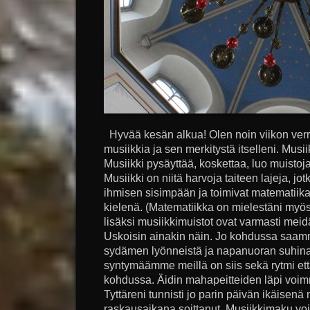
Hyvää kesän alkua! Olen noin viikon verr
musiikkia ja sen merkitystä itselleni. Musi
Musiikki pysäyttää, koskettaa, luo muistoj
Musiikki on niitä harvoja taiteen lajeja, 
ihmisen sisimpään ja toimivat matematiika
kielenä. (Matematiikka on mielestäni myös
lisäksi musiikkimuistot ovat varmasti me
Uskoisin ainakin näin. Jo kohdussa saa
sydämen lyönneistä ja napanuoran suhina
syntymäämme meillä on siis sekä rytmi ett
kohdussa. Äidin mahapeitteiden läpi voimm
Tyttäreni tunnisti jo parin päivän ikäisenä 
raskausaikana soittanut. Musiikkimaku vo