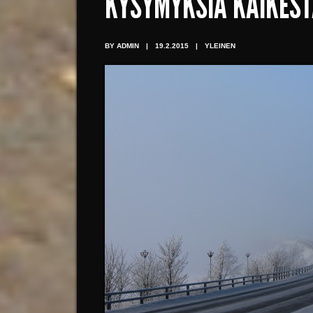
KYSYMYKSIÄ KAIKES
BY ADMIN
|
19.2.2015
|
YLEINEN