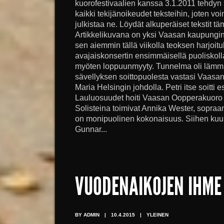
kuorofestivaalien kanssa 3.1.2011 tehdy
kaikki tekijänoikeudet teksteihin, joten vo
julkistaa ne. Löydät alkuperäiset tekstit tä
Artikkelikuvana on yksi Vaasan kaupungin
sen aiemmin tällä viikolla teoksen harjoitu
avajaiskonsertin ensimmäisellä puoliskolla
myöten loppuunmyyty. Tunnelma oli lämmin 
sävellyksen soittopuolesta vastasi Vaasa
Maria Helsingin johdolla. Petri itse soitti e
Lauluosuudet hoiti Vaasan Oopperakuoro 
Solisteina toimivat Annika Wester, sopraan
on monipuolinen kokonaisuus. Siihen kuu
Gunnar...
VUODENAIKOJEN IHME
BY ADMIN
|
10.4.2015
|
YLEINEN