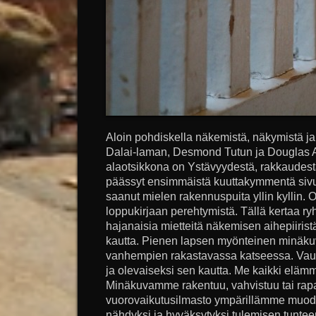
Aloin pohdiskella näkemistä, näkymistä ja
Dalai-laman, Desmond Tutun ja Douglas Ab
alaotsikkona on Ystävyydestä, rakkaudest
päässyt ensimmäistä kuuttakymmentä sivu
saanut mielen rakennuspuita yllin kyllin. O
loppukirjaan perehtymistä. Tällä kertaa r
hajanaisia mietteitä näkemisen aihepiiri
kautta. Pienen lapsen myönteinen minäku
vanhempien rakastavassa katseessa. Vauv
ja olevaiseksi sen kautta. Me kaikki elä
Minäkuvamme rakentuu, vahvistuu tai rap
vuorovaikutusilmasto ympärillämme muodo
nähdyksi ja hyväksytyksi tulemisen tuntee