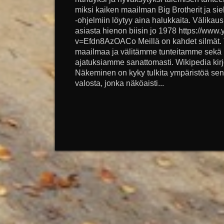
miksi kaiken maailman Big Brotherit ja sielu
-ohjelmiin löytyy aina halukkaita. Välikau
asiasta hienon biisin jo 1978 https://ww
v=Efdn8AzOACo Meillä on kahdet silmät. 
maailmaa ja välitämme tunteitamme sekä
ajatuksiamme sanattomasti. Wikipedia kir
Näkeminen on kyky tulkita ympäristöä se
valosta, jonka näköaisti...