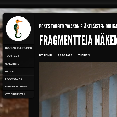
POSTS TAGGED ‘VAASAN ELÄKELÄISTEN DIGI
FRAGMENTTEJA NÄKE
IKARIAN TULIRUMPU
BY ADMIN
|
13.10.2018
|
YLEINEN
TUOTTEET
GALLERIA
BLOGI
LOGOSTA JA
MERIHEVOSISTA
OTA YHTEYTTÄ