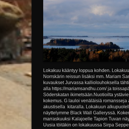
Lokakuu kääntyy loppua kohden. Lokakuun 
Norrskärin reissun lisäksi mm. Mariam S
kuvaukset Jurvassa kalliolouhoksella täht
alla https://mariamsandhu.com/ ja toissap
Söderskatan ikimetsään.Nuotioilta ystävi
kokemus. G lauloi venäläisiä romansseja al
akustisella kitaralla. Lokakuun alkupuolell
näyttelymme Black Wall Galleryssä. Koke
marraskuuksi Kalajoelle Tapion Tuvan näytte
Uusia töitäkin on lokakuussa Sirpa Seppel