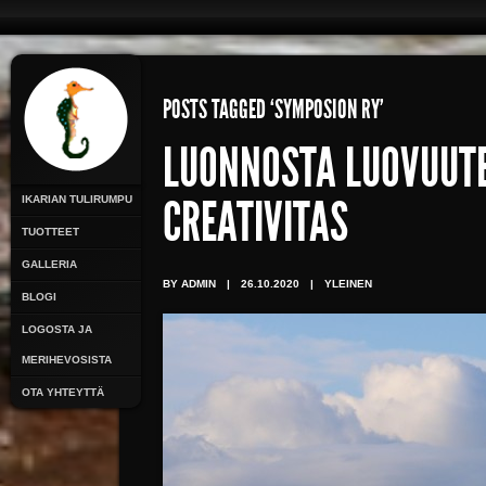
POSTS TAGGED ‘SYMPOSION RY’
LUONNOSTA LUOVUUTE
IKARIAN TULIRUMPU
CREATIVITAS
TUOTTEET
GALLERIA
BY ADMIN
|
26.10.2020
|
YLEINEN
BLOGI
LOGOSTA JA
MERIHEVOSISTA
OTA YHTEYTTÄ