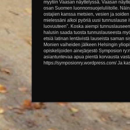
myytiin Vaasan näyttelyssä. Vaasan näytte
osan Suomen luonnonsuojeluliitolle. Näi
ostajien kanssa metsien, vesien ja soiden 
mielessäni alkoi pyöriä uusi tunnuslause i
luovuuteen". Koska aiempi tunnuslauseeni 
halusin saada tuosta tunnuslauseesta myös
etsiä latinan lentävistä lauseista saman sis
Monien vaiheiden jälkeen Helsingin yliopis
opiskelijoiden ainejärjestö Symposion ry:
asiantuntevaa apua pientä korvausta vast
https://symposionry.wordpress.com/ Ja kas: