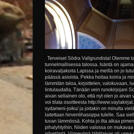
Terveiset Södra Vallgrundista! Olemme t
tunnelmallisessa talossa. Isäntä on ajam
koiravaljakoita Lapissa ja meillä on jo tutuk
päässä asioista. Pekka hoitaa koiria ja m
lämmitän taloa, kirjoittelen, valokuvaan, 
lintulaudalla. Tänään vein runokirjojani S
aivan sellainen olo, että nyt olen jo aivan
voi tilata osoitteesta http://www.vaylakirjat.
sydameni-joiku/ ja joitakin on minulta vielä
laitettaan hirvenlihasoppa tulelle. Saa siel
tuvan lämmössä. Kohta jo ilta alkaa piment
pihalyhtyihin. Niiden valossa on mukavaa k
pilvetöntä. Viimeyönä tähtitaivas oli upe