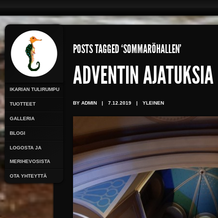
POSTS TAGGED ‘SOMMARÖHALLEN’
ADVENTIN AJATUKSIA
IKARIAN TULIRUMPU
BY ADMIN
|
7.12.2019
|
YLEINEN
TUOTTEET
GALLERIA
BLOGI
LOGOSTA JA
MERIHEVOSISTA
OTA YHTEYTTÄ