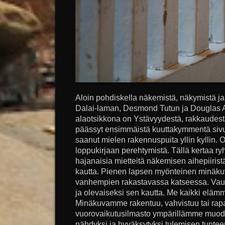
Aloin pohdiskella näkemistä, näkymistä ja
Dalai-laman, Desmond Tutun ja Douglas Ab
alaotsikkona on Ystävyydestä, rakkaudest
päässyt ensimmäistä kuuttakymmentä sivu
saanut mielen rakennuspuita yllin kyllin. O
loppukirjaan perehtymistä. Tällä kertaa r
hajanaisia mietteitä näkemisen aihepiiri
kautta. Pienen lapsen myönteinen minäku
vanhempien rakastavassa katseessa. Vauv
ja olevaiseksi sen kautta. Me kaikki elä
Minäkuvamme rakentuu, vahvistuu tai rap
vuorovaikutusilmasto ympärillämme muodo
nähdyksi ja hyväksytyksi tulemisen tuntee