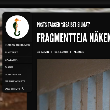
POSTS TAGGED ‘SISÄISET SILMÄT’
FRAGMENTTEJA NÄKE
IKARIAN TULIRUMPU
BY ADMIN
|
13.10.2018
|
YLEINEN
TUOTTEET
GALLERIA
BLOGI
LOGOSTA JA
MERIHEVOSISTA
OTA YHTEYTTÄ