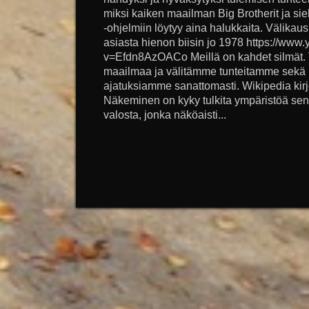
miksi kaiken maailman Big Brotherit ja sielu
-ohjelmiin löytyy aina halukkaita. Välikau
asiasta hienon biisin jo 1978 https://ww
v=Efdn8AzOACo Meillä on kahdet silmät. 
maailmaa ja välitämme tunteitamme sekä
ajatuksiamme sanattomasti. Wikipedia kir
Näkeminen on kyky tulkita ympäristöä se
valosta, jonka näköaisti...