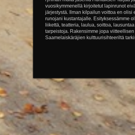
vuosikymmenellä kirjoitetut lapinrunot eivä
järjestystä. Ilman kilpailun voittoa en olis
runojani kustantajalle. Esityksessämme o
liikettä, teatteria, laulua, soittoa, lausuntaa 
tarpeistoja. Rakensimme jopa viitteellis
Saamelaiskäräjien kulttuurisihteeriltä tarkis