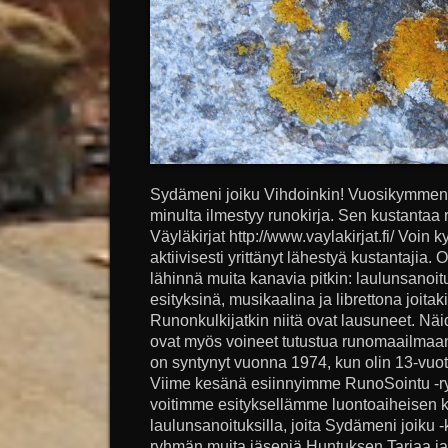
Sydämeni joiku Vihdoinkin! Vuosikymmente
minulta ilmestyy runokirja. Sen kustantaa
Väyläkirjat http://www.vaylakirjat.fi/ Voin 
aktiivisesti yrittänyt lähestyä kustantajia. 
lähinnä muita kanavia pitkin: laulunsanoitu
esityksinä, musikaalina ja librettona joitak
Runonkulkijatkin niitä ovat lausuneet. Näi
ovat myös voineet tutustua runomaailmaani
on syntynyt vuonna 1974, kun olin 13-vuot
Viime kesänä esiinnyimme RunoSointu -r
voitimme esityksellämme luontoaiheisen kilp
laulunsanoituksilla, joita Sydämeni joiku -k
ryhmän muita jäseniä Huntuksen Tarjaa ja