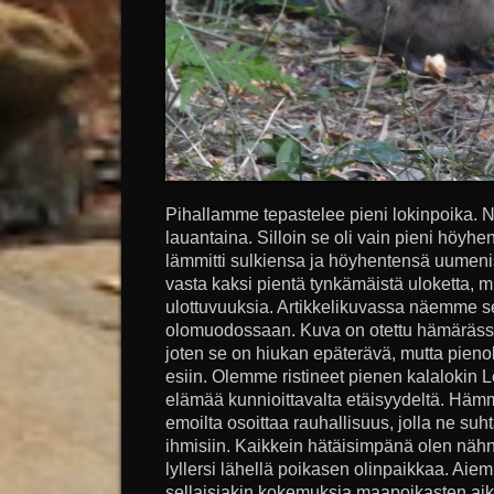
Pihallamme tepastelee pieni lokinpoika.
lauantaina. Silloin se oli vain pieni höyhen
lämmitti sulkiensa ja höyhentensä uumenis
vasta kaksi pientä tynkämäistä uloketta, m
ulottuvuuksia. Artikkelikuvassa näemme s
olomuodossaan. Kuva on otettu hämärässä
joten se on hiukan epäterävä, mutta pieno
esiin. Olemme ristineet pienen kalalokin
elämää kunnioittavalta etäisyydeltä. Häm
emoilta osoittaa rauhallisuus, jolla ne suht
ihmisiin. Kaikkein hätäisimpänä olen nähny
lyllersi lähellä poikasen olinpaikkaa. Aiemm
sellaisiakin kokemuksia maapoikasten aikaa