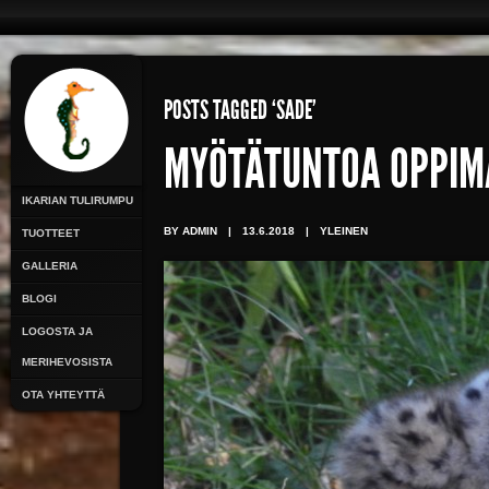
POSTS TAGGED ‘SADE’
MYÖTÄTUNTOA OPPIM
IKARIAN TULIRUMPU
BY ADMIN
|
13.6.2018
|
YLEINEN
TUOTTEET
GALLERIA
BLOGI
LOGOSTA JA
MERIHEVOSISTA
OTA YHTEYTTÄ