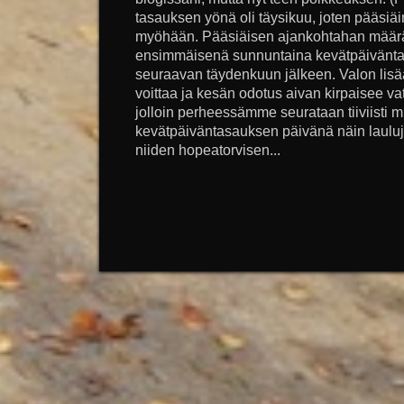
tasauksen yönä oli täysikuu, joten pääsiä
myöhään. Pääsiäisen ajankohtahan määräyt
ensimmäisenä sunnuntaina kevätpäiväntas
seuraavan täydenkuun jälkeen. Valon lis
voittaa ja kesän odotus aivan kirpaisee v
jolloin perheessämme seurataan tiiviisti mu
kevätpäiväntasauksen päivänä näin lauluj
niiden hopeatorvisen...