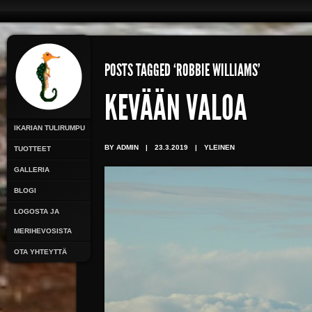
POSTS TAGGED ‘ROBBIE WILLIAMS’
KEVÄÄN VALOA
IKARIAN TULIRUMPU
BY ADMIN
|
23.3.2019
|
YLEINEN
TUOTTEET
GALLERIA
BLOGI
LOGOSTA JA
MERIHEVOSISTA
OTA YHTEYTTÄ