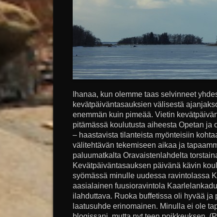
Ihanaa, kun olemme taas selvinneet yhdes
kevätpäiväntasauksien välisestä ajanjakso
enemmän kuin pimeää. Vietin kevätpäivän
pitämässä koulutusta aiheesta Opetan ja 
– haastavista tilanteista myönteisiin kohta
välitehtävän tekemiseen aikaa ja tapaamme
paluumatkalta Oravaistenlahdelta torstaina 
Kevätpäiväntasauksen päivänä kävin koul
syömässä minulle uudessa ravintolassa K
aasialainen fuusioravintola Kaarlelankadul
ilahduttava. Ruoka buffetissa oli hyvää ja p
laatusuhde erinomainen. Minulla ei ole ta
blogissani, mutta nyt teen poikkeuksen. (