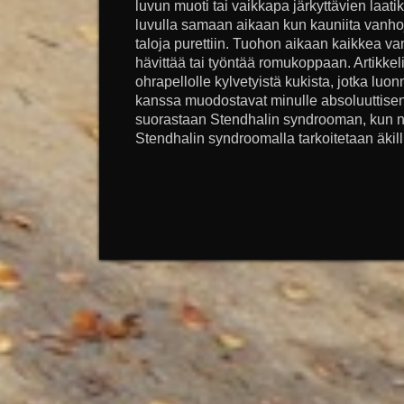
luvun muoti tai vaikkapa järkyttävien laat
luvulla samaan aikaan kun kauniita vanhoj
taloja purettiin. Tuohon aikaan kaikkea va
hävittää tai työntää romukoppaan. Artikk
ohrapellolle kylvetyistä kukista, jotka luo
kanssa muodostavat minulle absoluuttis
suorastaan Stendhalin syndrooman, kun nä
Stendhalin syndroomalla tarkoitetaan äkillis