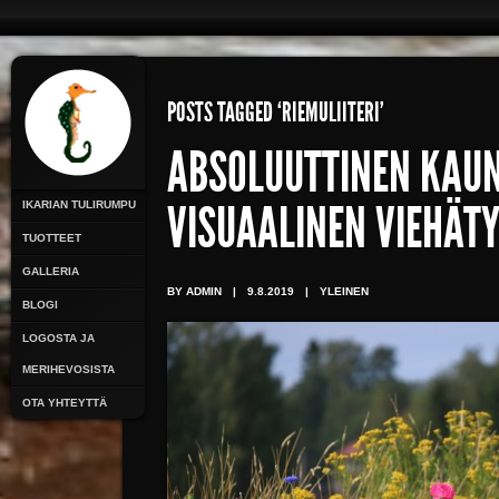
POSTS TAGGED ‘RIEMULIITERI’
ABSOLUUTTINEN KAU
IKARIAN TULIRUMPU
VISUAALINEN VIEHÄT
TUOTTEET
GALLERIA
BY ADMIN
|
9.8.2019
|
YLEINEN
BLOGI
LOGOSTA JA
MERIHEVOSISTA
OTA YHTEYTTÄ