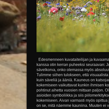
Edesmenneen kuvataiteilijan ja kuvaama
kanssa otin kerran puheeksi seuraavan: J
sävelkorva, onko olemassa myös absoluut
Tulimme siihen tulokseen, että visuaalista
kuin säveliä ja ääniä. Kauneus on katso
kokemiseen vaikuttavat kunkin ihmisen ko
pohtinut aihetta vuosien mittaan paljon. Ole
asioiden symboliikka ja siis piilomerkityk
kokemiseen. Aivan varmasti myös opittua
on se, mitä näemme kauniina. Muuten ei voi