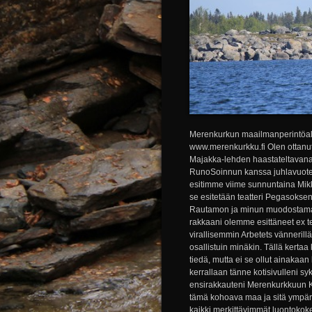
Merenkurkun maailmanperintöal
www.merenkurkku.fi Olen ottanut a
Majakka-lehden haastateltavana, 
RunoSoinnun kanssa juhlavuote
esitimme viime sunnuntaina Mik
se esitetään teatteri Pegasoksen
Rautamon ja minun muodostama
rakkaani olemme esittäneet ex t
virallisemmin Arbetets vännerill
osallistuin minäkin. Tällä kertaa
tiedä, mutta ei se ollut ainakaan 
kerrallaan tänne kotisivulleni s
ensirakkauteni Merenkurkkuun Ku
tämä kohoava maa ja sitä ympärö
kaikki merkittävimmät luontokoke