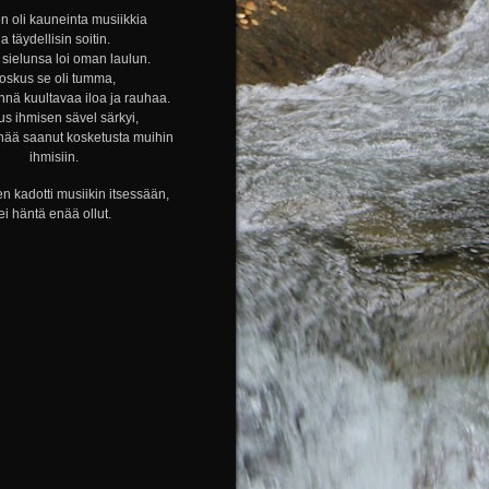
n oli kauneinta musiikkia
ja täydellisin soitin.
sielunsa loi oman laulun.
oskus se oli tumma,
nnä kuultavaa iloa ja rauhaa.
s ihmisen sävel särkyi,
nää saanut kosketusta muihin
ihmisiin.
n kadotti musiikin itsessään,
ei häntä enää ollut.