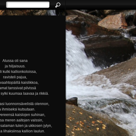
Alussa oli sana
ja hiljaisuus.
i kulki kallionkoloissa,
ravisteli pajua,
i vaahtopäillä kaislikkoa,
amat tanssivat pilvissä
ylki kuumaa laavaa ja rikkiä.
si luonnonsävelistä olennon,
a ihmiseksi kutsutaan.
vereensä kaislojen suhinan,
nsa meren aaltojen valssin,
alaman tulen ja ukkosen jylyn,
ja lihaksiinsa kallion laulun.