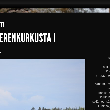
TTI’
MERENKURKUSTA I
N
Tuul
soitt
sal
ja maaemo s
Sana muova
jot
Hän sai 
soluihi
sydämeensä s
luihinsa 