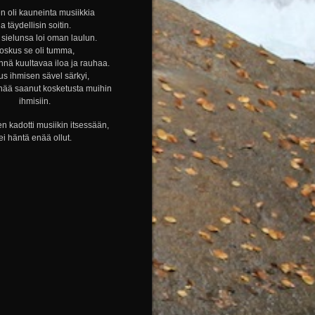
n oli kauneinta musiikkia
ja täydellisin soitin.
sielunsa loi oman laulun.
oskus se oli tumma,
nnä kuultavaa iloa ja rauhaa.
s ihmisen sävel särkyi,
nää saanut kosketusta muihin
ihmisiin.
n kadotti musiikin itsessään,
ei häntä enää ollut.