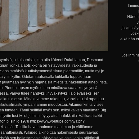
Ihmine
Hänen 
J
joskus täy
Josku
eikä hän e
Jos ihmine
kymistä ja katsomista, kun otin käteeni Dalai-laman, Desmond
irjan, jonka alaotsikkona on Ystävyydestä, rakkaudesta ja
yt ensimmäistä kuuttakymmentä sivua pidemmälle, mutta nyt jo
 yllin kyllin. Odotan rauhaisalla kiihkolla loppukirjaan
n jakamaan hyvinkin hajanaisia mietteitä näkemisen aihepiiristä.
a. Pienen lapsen myönteinen minäkuva saa alkusyntynsä
sa. Vauva tulee nähdyksi, hyväksytyksi ja olevaiseksi sen
vaikutuksessa. Minäkuvamme rakentuu, vahvistuu tai rapautuu
ikutusilmasto ympärillämme muodostuu. Aikuinenkin tarvitsee
sen tunteen. Tämä selittää myös sen, miksi kaiken maailman Big
ittyviin tosi-tv -ohjelmiin löytyy aina halukkaita. Välikausitakki -
non biisin jo 1978 https://www.youtube.com/watch?
 silmät. Toisilla havainnoimme maailmaa ja välitämme
anattomasti. Wikipedia kirjoittaa näkemisestä seuraavaa:
stöä sen heijastamasta näkyvästä valosta, jonka näköaisti...