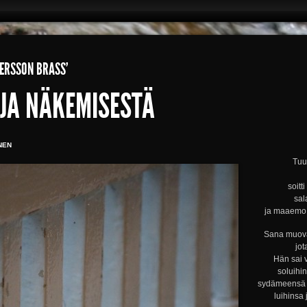
TERSSON BRASS’
JA NÄKEMISESTÄ
NEN
Tuul
soitt
sal
ja maaemo s
Sana muova
jot
Hän sai 
soluihi
sydämeensä s
luihinsa 