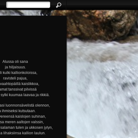
Alussa oli sana
ja hiljaisuus.
i kulki kallionkoloissa,
ravisteli pajua,
i vaahtopäillä kaislikkoa,
amat tanssivat pilvissä
ylki kuumaa laavaa ja rikkiä.
si luonnonsävelistä olennon,
a ihmiseksi kutsutaan.
vereensä kaislojen suhinan,
nsa meren aaltojen valssin,
alaman tulen ja ukkosen jylyn,
ja lihaksiinsa kallion laulun.