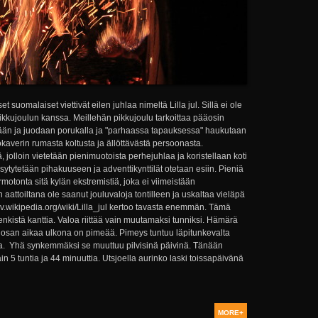
 suomalaiset viettivät eilen juhlaa nimeltä Lilla jul. Sillä ei ole
kkujoulun kanssa. Meillehän pikkujoulu tarkoittaa pääosin
ödään ja juodaan porukalla ja "parhaassa tapauksessa" haukutaan
kaverin rumasta koltusta ja ällöttävästä persoonasta.
ä, jolloin vietetään pienimuotoista perhejuhlaa ja koristellaan koti
 sytytetään pihakuuseen ja adventtikynttilät otetaan esiin. Pieniä
motonta sitä kylän ekstremistiä, joka ei viimeistään
attoiltana ole saanut jouluvaloja tontilleen ja uskaltaa vieläpä
://sv.wikipedia.org/wiki/Lilla_jul kertoo tavasta enemmän. Tämä
kistä kanttia. Valoa riittää vain muutamaksi tunniksi. Hämärä
san aikaa ulkona on pimeää. Pimeys tuntuu läpitunkevalta
ssa. Yhä synkemmäksi se muuttuu pilvisinä päivinä. Tänään
n 5 tuntia ja 44 minuuttia. Utsjoella aurinko laski toissapäivänä
MORE+