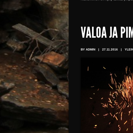
VALOA JA PI
BY ADMIN
|
27.11.2016
|
YLEI