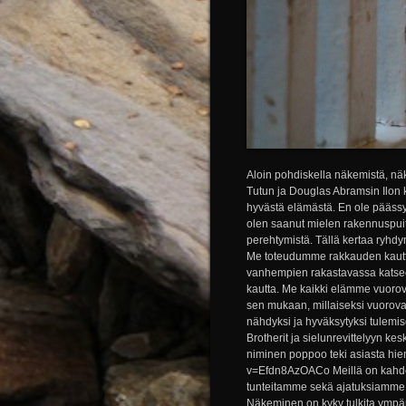
Aloin pohdiskella näkemistä, nä
Tutun ja Douglas Abramsin Ilon k
hyvästä elämästä. En ole pääss
olen saanut mielen rakennuspuita
perehtymistä. Tällä kertaa ryhdy
Me toteudumme rakkauden kautt
vanhempien rakastavassa katsees
kautta. Me kaikki elämme vuoro
sen mukaan, millaiseksi vuorova
nähdyksi ja hyväksytyksi tulemi
Brotherit ja sielunrevittelyyn kesk
niminen poppoo teki asiasta hie
v=Efdn8AzOACo Meillä on kahdet
tunteitamme sekä ajatuksiamme s
Näkeminen on kyky tulkita ympäri