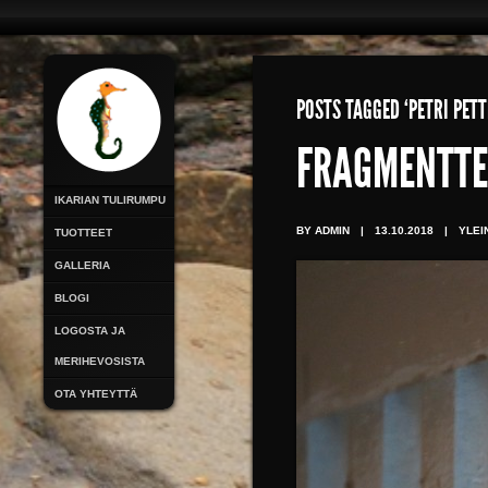
POSTS TAGGED ‘PETRI PET
FRAGMENTTE
IKARIAN TULIRUMPU
BY ADMIN
|
13.10.2018
|
YLEI
TUOTTEET
GALLERIA
BLOGI
LOGOSTA JA
MERIHEVOSISTA
OTA YHTEYTTÄ