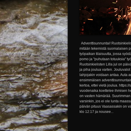
Adventtisunnuntai! Ruotsinkieliset
mitään tekemistä suomalaisen pi
työpaikan tilaisuutta, jossa sy
pomo ja "puhutaan totuuksia" työ
Ruotsinkielisten Lilla jul on päiv
ja piha joulua varten. Jouluvalot
lahjojakin voidaan antaa. Auta ar
ensimmäisen adventtisunnuntain a
kertoa, ettei vietä joulua. https
vuodenaika koettelee ihmisen hen
on vasten hämärää. Suurimman o
varsinkin, jos ei ole lunta maa
päivän pituus Vaasassakin on vai
klo 12:17 ja nousee...