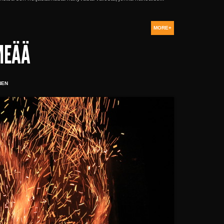
MORE+
MEÄÄ
NEN