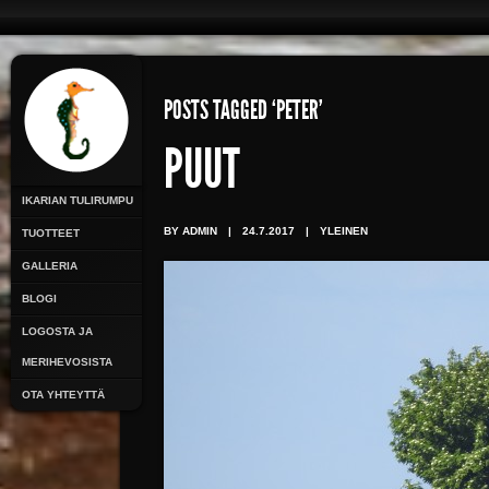
POSTS TAGGED ‘PETER’
PUUT
IKARIAN TULIRUMPU
BY ADMIN
|
24.7.2017
|
YLEINEN
TUOTTEET
GALLERIA
BLOGI
LOGOSTA JA
MERIHEVOSISTA
OTA YHTEYTTÄ