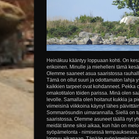
Heinäkuu kääntyy loppuaan kohti. On kesä,
erikoinen. Minulle ja miehelleni tämä kesä
Olemme saaneet asua saaristossa rauhall
Tämä on ollut suuri ja odottamaton lahja 
kaikkien tarpeet ovat kohdanneet. Pekka o
omakotitalon töiden parissa. Minä olen saa
levolle. Samalla olen hoitanut kukkia ja p
viimeisinä viikkoina käynyt lähes päivittä
Sommarösundin uimarannalla. Siellä on tun
saaristossa. Olemme asuneet täällä nyt y
meidät tänne siksi aikaa, kun hän on mel
syöpämelonta - nimisessä tempauksessa.
loppuu aikanaan. Tänään syöpämelojat pää