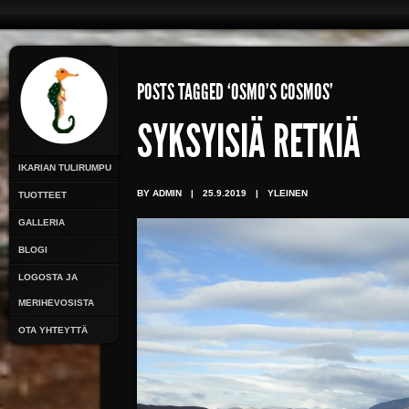
POSTS TAGGED ‘OSMO’S COSMOS’
SYKSYISIÄ RETKIÄ
IKARIAN TULIRUMPU
BY ADMIN
|
25.9.2019
|
YLEINEN
TUOTTEET
GALLERIA
BLOGI
LOGOSTA JA
MERIHEVOSISTA
OTA YHTEYTTÄ