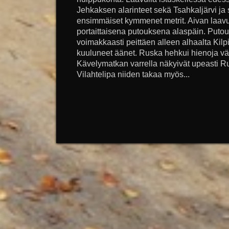
Jehkaksen alarinteet sekä Tsahkaljärvi ja 
ensimmäiset kymmenet metrit. Aivan laavu
portaittaisena putouksena alaspäin. Putou
voimakkaasti peittäen alleen alhaalta Kil
kuuluneet äänet. Ruska hehkui hienoja v
Kävelymatkan varrella näkyivät upeasti Ruo
Vilahtelipa niiden takaa myös...