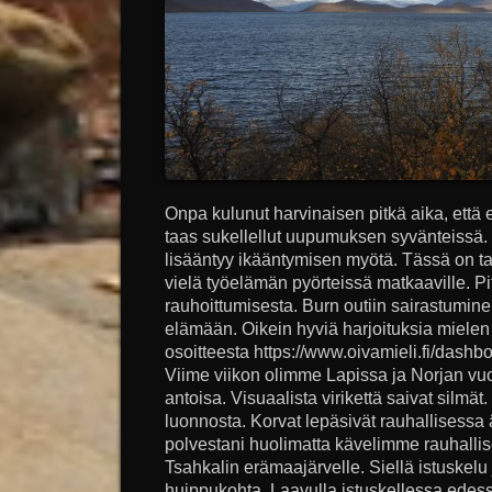
Onpa kulunut harvinaisen pitkä aika, että e
taas sukellellut uupumuksen syvänteissä.
lisääntyy ikääntymisen myötä. Tässä on ta
vielä työelämän pyörteissä matkaaville. Pitä
rauhoittumisesta. Burn outiin sairastumin
elämään. Oikein hyviä harjoituksia mielen
osoitteesta https://www.oivamieli.fi/dashb
Viime viikon olimme Lapissa ja Norjan vuo
antoisa. Visuaalista virikettä saivat silmät.
luonnosta. Korvat lepäsivät rauhallisess
polvestani huolimatta kävelimme rauhallise
Tsahkalin erämaajärvelle. Siellä istuskelu 
huippukohta. Laavulla istuskellessa edes