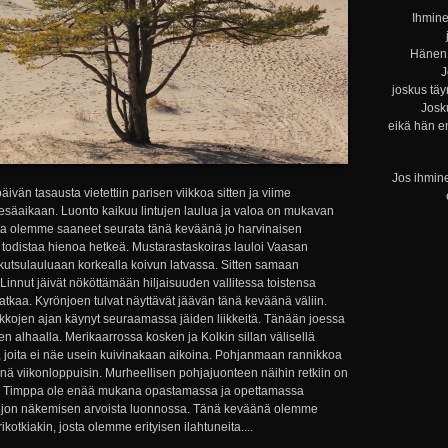
Ihmine
Hänen 
J
joskus täy
Josku
eikä hän e
Jos ihmine
äivän tasausta vietettiin parisen viikkoa sitten ja viime
a kesäaikaan. Luonto kaikuu lintujen laulua ja valoa on mukavan
sta olemme saaneet seurata tänä keväänä jo harvinaisen
 todistaa hienoa hetkeä. Mustarastaskoiras lauloi Vaasan
kutsulauluaan korkealla koivun latvassa. Sitten samaan
 Linnut jäivät nököttämään hiljaisuuden vallitessa toistensa
matkaa. Kyrönjoen tulvat näyttävät jäävän tänä keväänä väliin.
ikkojen ajan käynyt seuraamassa jäiden liikkeitä. Tänään joessa
en alhaalla. Merikaarrossa kosken ja Kolkin sillan välisellä
ä, joita ei näe usein kuivinakaan aikoina. Pohjanmaan rannikkoa
nä viikonloppuisin. Murheellisen pohjajuonteen näihin retkiin on
me Timppa ole enää mukana opastamassa ja opettamassa
 paljon näkemisen arvoista luonnossa. Tänä keväänä olemme
otkiakin, josta olemme erityisen ilahtuneita....