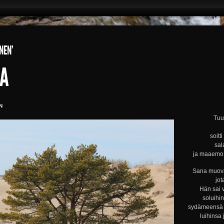
NEN’
OA
N
Tuul
soitt
sal
ja maaemo s
Sana muova
jot
Hän sai 
soluihi
sydämeensä s
luihinsa 