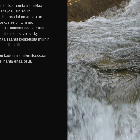
n oli kauneinta musiikkia
ja täydellisin soitin.
sielunsa loi oman laulun.
oskus se oli tumma,
nnä kuultavaa iloa ja rauhaa.
s ihmisen sävel särkyi,
nää saanut kosketusta muihin
ihmisiin.
n kadotti musiikin itsessään,
ei häntä enää ollut.