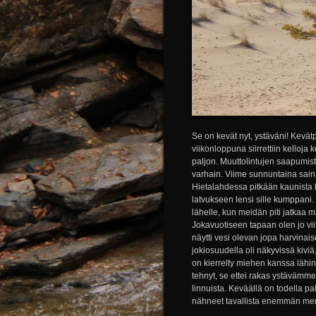
Se on kevät nyt, ystäväni! Kevätp
viikonloppuna siirrettiin kelloj
paljon. Muuttolintujen saapumi
varhain. Viime sunnuntaina sain
Hietalahdessa pitkään kaunista 
latvukseen lensi sille kumppani.
lähelle, kun meidän piti jatkaa 
Jokavuotiseen tapaan olen jo vi
näytti vesi olevan jopa harvinais
jokiosuudella oli näkyvissä kivi
on kierrelty miehen kanssa lähin
tehnyt, se ettei rakas ystäväm
linnuista. Keväällä on todella
nähneet tavallista enemmän merik