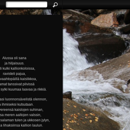
Alussa oli sana
ja hiljaisuus.
i kulki kallionkoloissa,
ravisteli pajua,
i vaahtopäillä kaislikkoa,
amat tanssivat pilvissä
ylki kuumaa laavaa ja rikkiä.
si luonnonsävelistä olennon,
a ihmiseksi kutsutaan.
vereensä kaislojen suhinan,
nsa meren aaltojen valssin,
alaman tulen ja ukkosen jylyn,
ja lihaksiinsa kallion laulun.