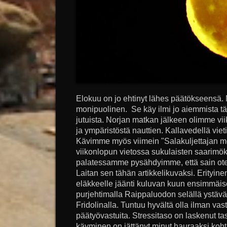
Elokuu on jo ehtinyt lähes päätökseensä. M
monipuolinen. Se käy ilmi jo aiemmista tä
jutuista. Norjan matkan jälkeen olimme vii
ja ympäristöstä nauttien. Kallavedellä vie
Kävimme myös viimein "Salakuljettajan mö
viikonlopun vietossa sukulaisten saarimöki
palatessamme pysähdyimme, että sain ote
Laitan sen tähän artikkelikuvaksi. Erityine
eläkkeelle jäänti kuluvan kuun ensimmäis
purjehtimalla Raippaluodon selällä ystäv
Fridolinalla. Tuntuu hyvältä olla ilman vas
päätyövastuita. Stressitaso on laskenut tas
käyminen on jättänyt minut hauraaksi kohta