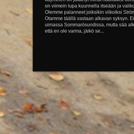
on viimein lupa kuunnella itseään ja valik
Olemme palanneet joiksikin viikoiksi Strö
Otamme täällä vastaan alkavan syksyn. Eil
uimassa Sommarösundissa, mutta sää alkaa 
että en ole varma, jäikö se...