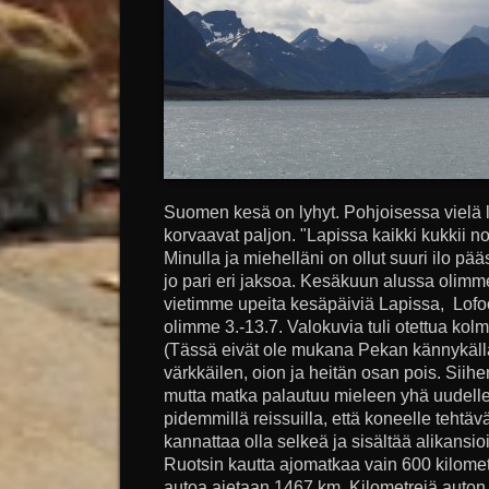
Suomen kesä on lyhyt. Pohjoisessa vielä l
korvaavat paljon. "Lapissa kaikki kukkii no
Minulla ja miehelläni on ollut suuri ilo p
jo pari eri jaksoa. Kesäkuun alussa olim
vietimme upeita kesäpäiviä Lapissa, Lofoo
olimme 3.-13.7. Valokuvia tuli otettua kol
(Tässä eivät ole mukana Pekan kännykällä 
värkkäilen, oion ja heitän osan pois. Sii
mutta matka palautuu mieleen yhä uudelle
pidemmillä reissuilla, että koneelle teht
kannattaa olla selkeä ja sisältää alikans
Ruotsin kautta ajomatkaa vain 600 kilometr
autoa ajetaan 1467 km. Kilometrejä auton m