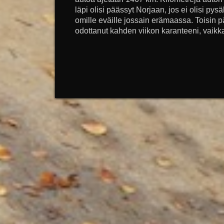
läpi olisi päässyt Norjaan, jos ei olisi pys
omille eväille jossain erämaassa. Toisin p
odottanut kahden viikon karanteeni, vaikka 