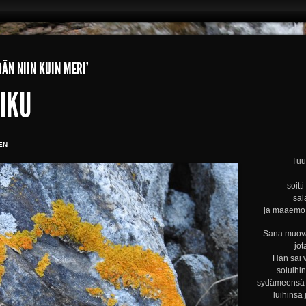
ÄN NIIN KUIN MERI’
IKU
EN
Tuul
soitt
sal
ja maaemo s
Sana muova
jot
Hän sai 
soluihi
sydämeensä s
luihinsa 