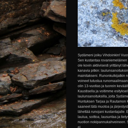
Sydämeni joiku Vihdoinkin! Vuos
Sen kustantaa rovaniemeläinen Väy
ole kovin aktiivisesti yrittänyt l
kanavia pitkin: laulunsanoituksina
mainitakseni. Runonkulkijatkin n
voineet tutustua runomaailmaani
olin 13-vuotias ja tuorein kev
Kaustisella ja voitimme esityksel
laulunsanoituksilla, joita Sydäme
Huntuksen Tarjaa ja Rautamon Kirs
saaneet tätä muotoa ja järjestyst
lähettää runojani kustantajalle. 
laulua, soittoa, lausuntaa ja tiet
nuotion nokipannukahveineen. Saa
ei...