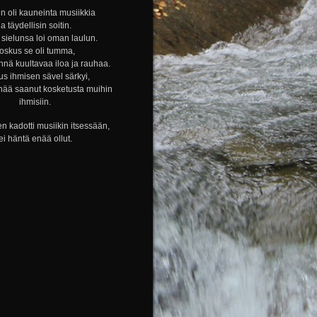
n oli kauneinta musiikkia
ja täydellisin soitin.
sielunsa loi oman laulun.
oskus se oli tumma,
nnä kuultavaa iloa ja rauhaa.
s ihmisen sävel särkyi,
nää saanut kosketusta muihin
ihmisiin.
n kadotti musiikin itsessään,
ei häntä enää ollut.