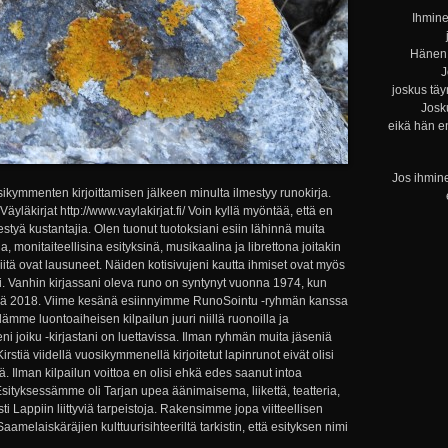
Ihmine
Hänen 
J
joskus täy
Josku
eikä hän e
Jos ihmine
ikymmenten kirjoittamisen jälkeen minulta ilmestyy runokirja.
läkirjat http://www.vaylakirjat.fi/ Voin kyllä myöntää, että en
ähestyä kustantajia. Olen tuonut tuotoksiani esiin lähinnä muita
, monitaiteellisina esityksinä, musikaalina ja librettona joitakin
iitä ovat lausuneet. Näiden kotisivujeni kautta ihmiset ovat myös
. Vanhin kirjassani oleva runo on syntynyt vuonna 1974, kun
äällä 2018. Viime kesänä esiinnyimme RunoSointu -ryhmän kanssa
lämme luontoaiheisen kilpailun juuri niillä ruonoilla ja
ni joiku -kirjastani on luettavissa. Ilman ryhmän muita jäseniä
tiä viidellä vuosikymmenellä kirjoitetut lapinrunot eivät olisi
ä. Ilman kilpailun voittoa en olisi ehkä edes saanut intoa
Esityksessämme oli Tarjan upea äänimaisema, liikettä, teatteria,
ysti Lappiin liittyviä tarpeistoja. Rakensimme jopa viitteellisen
melaiskäräjien kulttuurisihteeriltä tarkistin, että esityksen nimi