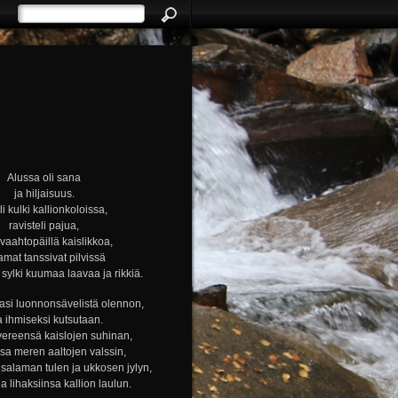
Alussa oli sana
ja hiljaisuus.
i kulki kallionkoloissa,
ravisteli pajua,
i vaahtopäillä kaislikkoa,
amat tanssivat pilvissä
ylki kuumaa laavaa ja rikkiä.
si luonnonsävelistä olennon,
a ihmiseksi kutsutaan.
vereensä kaislojen suhinan,
nsa meren aaltojen valssin,
alaman tulen ja ukkosen jylyn,
ja lihaksiinsa kallion laulun.